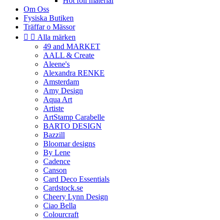
Hot foil material
Om Oss
Fysiska Butiken
Träffar o Mässor


Alla märken
49 and MARKET
AALL & Create
Aleene's
Alexandra RENKE
Amsterdam
Amy Design
Aqua Art
Artiste
ArtStamp Carabelle
BARTO DESIGN
Bazzill
Bloomar designs
By Lene
Cadence
Canson
Card Deco Essentials
Cardstock.se
Cheery Lynn Design
Ciao Bella
Colourcraft