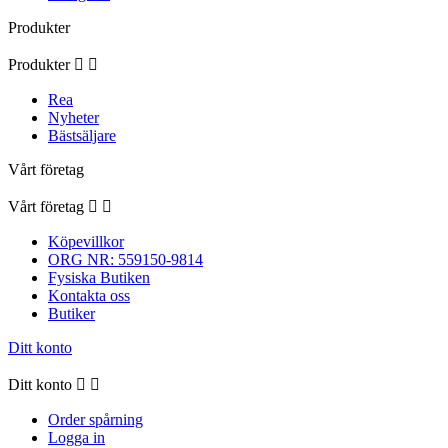
Produkter
Produkter


Rea
Nyheter
Bästsäljare
Vårt företag
Vårt företag


Köpevillkor
ORG NR: 559150-9814
Fysiska Butiken
Kontakta oss
Butiker
Ditt konto
Ditt konto


Order spårning
Logga in