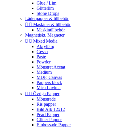
Glue / Lim
Glitterlim
Stone Drops
Läderpapper & tillbehör


Maskiner & tillbehör
Maskintillbehör
Magnetiskt, Magneter


Mixed Media
Akrylfärg
Gesso
Paste
Powder
Mönstrat Acetat
Medium
MDF, Canvas
Pappers block
Mica Lavinia


Övriga Papper
Mönstrade
Ris papper
Bild Ark 12x12
Pearl Papper
Glitter Papper
Embossade Papper