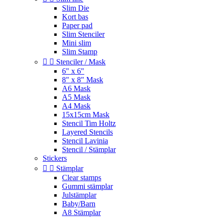
Slim Die
Kort bas
Paper pad
Slim Stenciler
Mini slim
Slim Stamp


Stenciler / Mask
6" x 6"
8" x 8" Mask
A6 Mask
A5 Mask
A4 Mask
15x15cm Mask
Stencil Tim Holtz
Layered Stencils
Stencil Lavinia
Stencil / Stämplar
Stickers


Stämplar
Clear stamps
Gummi stämplar
Julstämplar
Baby/Barn
A8 Stämplar