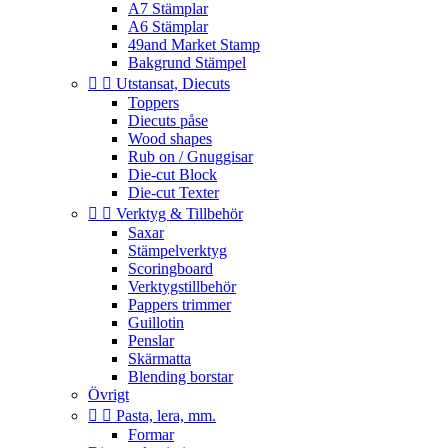
A7 Stämplar
A6 Stämplar
49and Market Stamp
Bakgrund Stämpel


Utstansat, Diecuts
Toppers
Diecuts påse
Wood shapes
Rub on / Gnuggisar
Die-cut Block
Die-cut Texter


Verktyg & Tillbehör
Saxar
Stämpelverktyg
Scoringboard
Verktygstillbehör
Pappers trimmer
Guillotin
Penslar
Skärmatta
Blending borstar
Övrigt


Pasta, lera, mm.
Formar