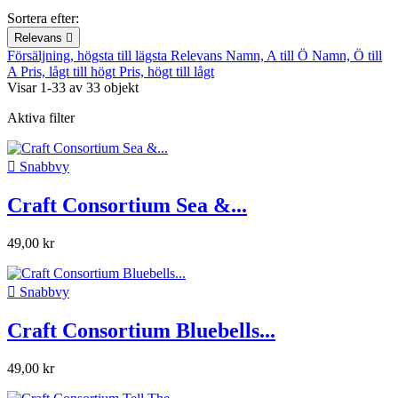
Sortera efter:
Relevans

Försäljning, högsta till lägsta
Relevans
Namn, A till Ö
Namn, Ö till
A
Pris, lågt till högt
Pris, högt till lågt
Visar 1-33 av 33 objekt
Aktiva filter

Snabbvy
Craft Consortium Sea &...
49,00 kr

Snabbvy
Craft Consortium Bluebells...
49,00 kr