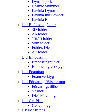
Dyna 6 pack
Cosmic Shimmer
Lavinia Dynor
Lavinia Ink Powder
Lavinia Re-inker


Embossingfolder
3D folder
A6 folder
15x15 folder
Slim folder
Folder, Die
A7 folder


Embossing
Embossingpulver
Embossing verktyg


Foamiran
Foam verktyg


Förvaring, Väskor mm
Förvarings tillbehör
Väskor
Dies Förvaring


Gel Plate
Gel verktyg
GlasMästarens