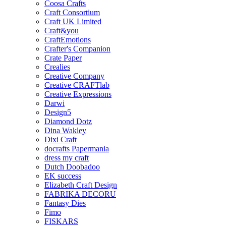
Coosa Crafts
Craft Consortium
Craft UK Limited
Craft&you
CraftEmotions
Crafter's Companion
Crate Paper
Crealies
Creative Company
Creative CRAFTlab
Creative Expressions
Darwi
Design5
Diamond Dotz
Dina Wakley
Dixi Craft
docrafts Papermania
dress my craft
Dutch Doobadoo
EK success
Elizabeth Craft Design
FABRIKA DECORU
Fantasy Dies
Fimo
FISKARS