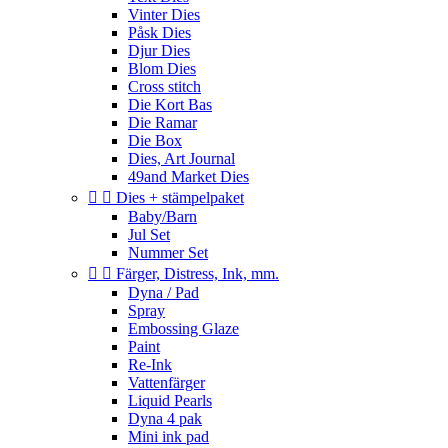
Vinter Dies
Påsk Dies
Djur Dies
Blom Dies
Cross stitch
Die Kort Bas
Die Ramar
Die Box
Dies, Art Journal
49and Market Dies


Dies + stämpelpaket
Baby/Barn
Jul Set
Nummer Set


Färger, Distress, Ink, mm.
Dyna / Pad
Spray
Embossing Glaze
Paint
Re-Ink
Vattenfärger
Liquid Pearls
Dyna 4 pak
Mini ink pad