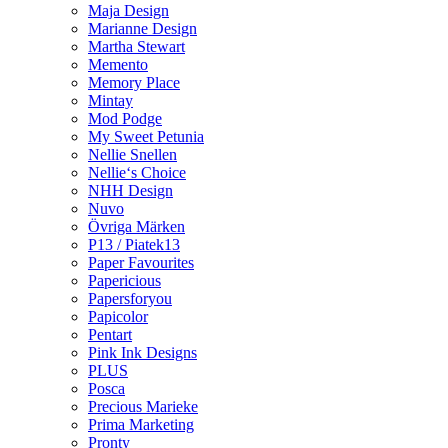
Maja Design
Marianne Design
Martha Stewart
Memento
Memory Place
Mintay
Mod Podge
My Sweet Petunia
Nellie Snellen
Nellie‘s Choice
NHH Design
Nuvo
Övriga Märken
P13 / Piatek13
Paper Favourites
Papericious
Papersforyou
Papicolor
Pentart
Pink Ink Designs
PLUS
Posca
Precious Marieke
Prima Marketing
Pronty