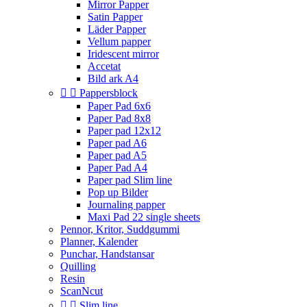
Mirror Papper
Satin Papper
Läder Papper
Vellum papper
Iridescent mirror
Accetat
Bild ark A4


Pappersblock
Paper Pad 6x6
Paper Pad 8x8
Paper pad 12x12
Paper pad A6
Paper pad A5
Paper Pad A4
Paper pad Slim line
Pop up Bilder
Journaling papper
Maxi Pad 22 single sheets
Pennor, Kritor, Suddgummi
Planner, Kalender
Punchar, Handstansar
Quilling
Resin
ScanNcut


Slim line