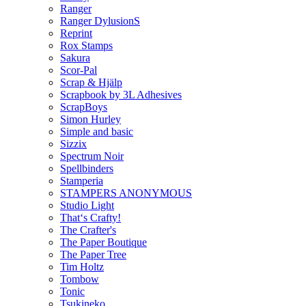
Ranger
Ranger DylusionS
Reprint
Rox Stamps
Sakura
Scor-Pal
Scrap & Hjälp
Scrapbook by 3L Adhesives
ScrapBoys
Simon Hurley
Simple and basic
Sizzix
Spectrum Noir
Spellbinders
Stamperia
STAMPERS ANONYMOUS
Studio Light
That‘s Crafty!
The Crafter's
The Paper Boutique
The Paper Tree
Tim Holtz
Tombow
Tonic
Tsukineko