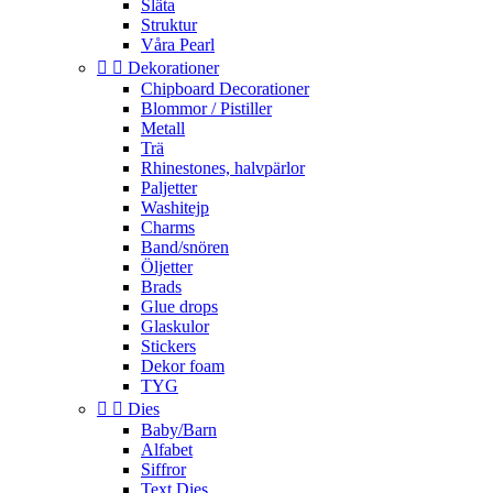
Släta
Struktur
Våra Pearl


Dekorationer
Chipboard Decorationer
Blommor / Pistiller
Metall
Trä
Rhinestones, halvpärlor
Paljetter
Washitejp
Charms
Band/snören
Öljetter
Brads
Glue drops
Glaskulor
Stickers
Dekor foam
TYG


Dies
Baby/Barn
Alfabet
Siffror
Text Dies