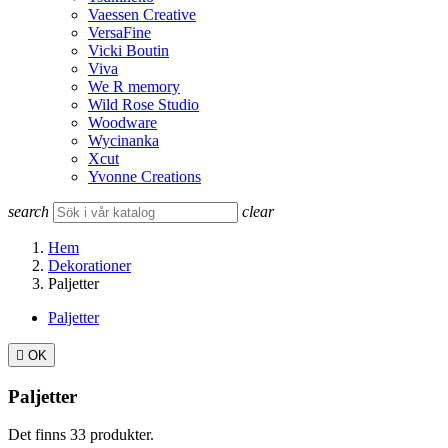
Vaessen Creative
VersaFine
Vicki Boutin
Viva
We R memory
Wild Rose Studio
Woodware
Wycinanka
Xcut
Yvonne Creations
search
clear
Hem
Dekorationer
Paljetter
Paljetter

OK
Paljetter
Det finns 33 produkter.