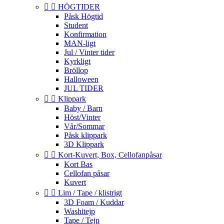


HÖGTIDER
Påsk Högtid
Student
Konfirmation
MAN-ligt
Jul / Vinter tider
Kyrkligt
Bröllop
Halloween
JUL TIDER


Klippark
Baby / Barn
Höst/Vinter
Vår/Sommar
Påsk klippark
3D Klippark


Kort-Kuvert, Box, Cellofanpåsar
Kort Bas
Cellofan påsar
Kuvert


Lim / Tape / klistrigt
3D Foam / Kuddar
Washitejp
Tape / Tejp