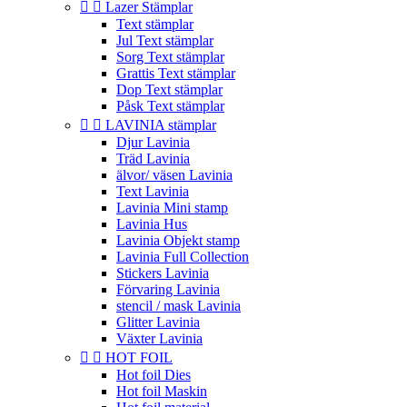


Lazer Stämplar
Text stämplar
Jul Text stämplar
Sorg Text stämplar
Grattis Text stämplar
Dop Text stämplar
Påsk Text stämplar


LAVINIA stämplar
Djur Lavinia
Träd Lavinia
älvor/ väsen Lavinia
Text Lavinia
Lavinia Mini stamp
Lavinia Hus
Lavinia Objekt stamp
Lavinia Full Collection
Stickers Lavinia
Förvaring Lavinia
stencil / mask Lavinia
Glitter Lavinia
Växter Lavinia


HOT FOIL
Hot foil Dies
Hot foil Maskin