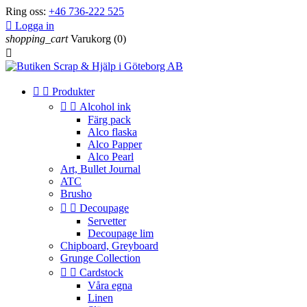
Ring oss:
+46 736-222 525

Logga in
shopping_cart
Varukorg
(0)



Produkter


Alcohol ink
Färg pack
Alco flaska
Alco Papper
Alco Pearl
Art, Bullet Journal
ATC
Brusho


Decoupage
Servetter
Decoupage lim
Chipboard, Greyboard
Grunge Collection


Cardstock
Våra egna
Linen