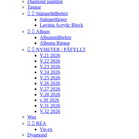
Diamond painting
Taggar


Stämpeltillbehör
Stämpelfärger
Lavinia Acrylic Block


Album
Albumstillbehör
Albums Ringar


NYHETER / PÅFYLLT
V.21 2026
V.22 2026
V.23 2026
V.24 2026
V.25 2026
V.26 2026
V.27 2026
V.28 2026
v.30 2026
V.31 2026
V.32 2026
Wax


REA
Vis-ex
Dyamond