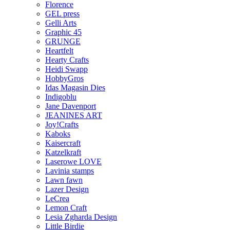
Florence
GEL press
Gelli Arts
Graphic 45
GRUNGE
Heartfelt
Hearty Crafts
Heidi Swapp
HobbyGros
Idas Magasin Dies
Indigoblu
Jane Davenport
JEANINES ART
Joy!Crafts
Kaboks
Kaisercraft
Katzelkraft
Laserowe LOVE
Lavinia stamps
Lawn fawn
Lazer Design
LeCrea
Lemon Craft
Lesia Zgharda Design
Little Birdie