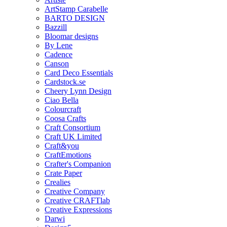
ArtStamp Carabelle
BARTO DESIGN
Bazzill
Bloomar designs
By Lene
Cadence
Canson
Card Deco Essentials
Cardstock.se
Cheery Lynn Design
Ciao Bella
Colourcraft
Coosa Crafts
Craft Consortium
Craft UK Limited
Craft&you
CraftEmotions
Crafter's Companion
Crate Paper
Crealies
Creative Company
Creative CRAFTlab
Creative Expressions
Darwi