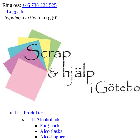
Ring oss:
+46 736-222 525

Logga in
shopping_cart
Varukorg
(0)



Produkter


Alcohol ink
Färg pack
Alco flaska
Alco Papper