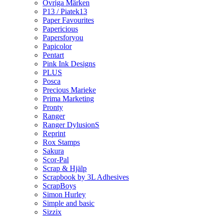
Övriga Märken
P13 / Piatek13
Paper Favourites
Papericious
Papersforyou
Papicolor
Pentart
Pink Ink Designs
PLUS
Posca
Precious Marieke
Prima Marketing
Pronty
Ranger
Ranger DylusionS
Reprint
Rox Stamps
Sakura
Scor-Pal
Scrap & Hjälp
Scrapbook by 3L Adhesives
ScrapBoys
Simon Hurley
Simple and basic
Sizzix