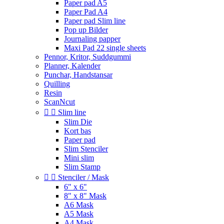
Paper pad A5
Paper Pad A4
Paper pad Slim line
Pop up Bilder
Journaling papper
Maxi Pad 22 single sheets
Pennor, Kritor, Suddgummi
Planner, Kalender
Punchar, Handstansar
Quilling
Resin
ScanNcut


Slim line
Slim Die
Kort bas
Paper pad
Slim Stenciler
Mini slim
Slim Stamp


Stenciler / Mask
6" x 6"
8" x 8" Mask
A6 Mask
A5 Mask
A4 Mask