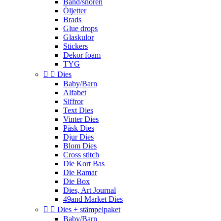
Band/snören
Öljetter
Brads
Glue drops
Glaskulor
Stickers
Dekor foam
TYG


Dies
Baby/Barn
Alfabet
Siffror
Text Dies
Vinter Dies
Påsk Dies
Djur Dies
Blom Dies
Cross stitch
Die Kort Bas
Die Ramar
Die Box
Dies, Art Journal
49and Market Dies


Dies + stämpelpaket
Baby/Barn