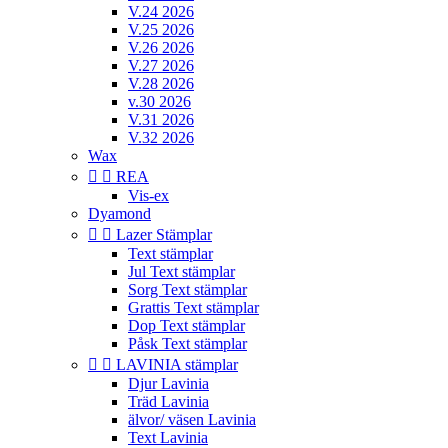
V.24 2026
V.25 2026
V.26 2026
V.27 2026
V.28 2026
v.30 2026
V.31 2026
V.32 2026
Wax


REA
Vis-ex
Dyamond


Lazer Stämplar
Text stämplar
Jul Text stämplar
Sorg Text stämplar
Grattis Text stämplar
Dop Text stämplar
Påsk Text stämplar


LAVINIA stämplar
Djur Lavinia
Träd Lavinia
älvor/ väsen Lavinia
Text Lavinia