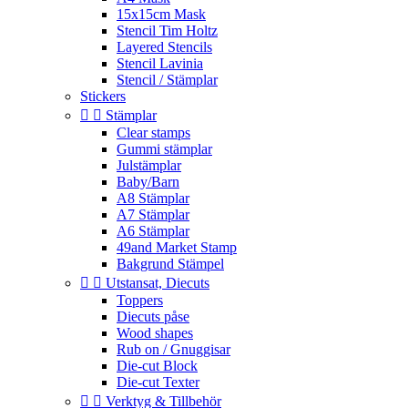
15x15cm Mask
Stencil Tim Holtz
Layered Stencils
Stencil Lavinia
Stencil / Stämplar
Stickers


Stämplar
Clear stamps
Gummi stämplar
Julstämplar
Baby/Barn
A8 Stämplar
A7 Stämplar
A6 Stämplar
49and Market Stamp
Bakgrund Stämpel


Utstansat, Diecuts
Toppers
Diecuts påse
Wood shapes
Rub on / Gnuggisar
Die-cut Block
Die-cut Texter


Verktyg & Tillbehör