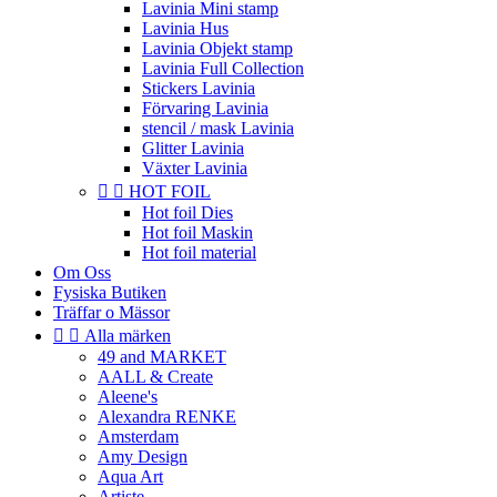
Lavinia Mini stamp
Lavinia Hus
Lavinia Objekt stamp
Lavinia Full Collection
Stickers Lavinia
Förvaring Lavinia
stencil / mask Lavinia
Glitter Lavinia
Växter Lavinia


HOT FOIL
Hot foil Dies
Hot foil Maskin
Hot foil material
Om Oss
Fysiska Butiken
Träffar o Mässor


Alla märken
49 and MARKET
AALL & Create
Aleene's
Alexandra RENKE
Amsterdam
Amy Design
Aqua Art
Artiste