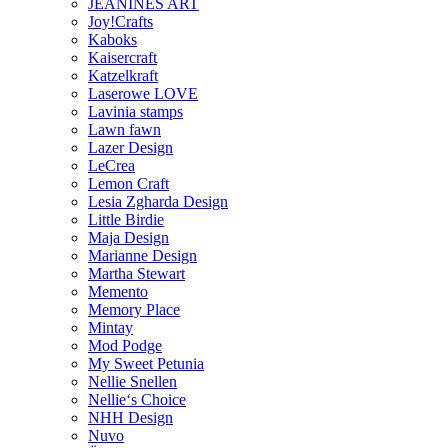
JEANINES ART
Joy!Crafts
Kaboks
Kaisercraft
Katzelkraft
Laserowe LOVE
Lavinia stamps
Lawn fawn
Lazer Design
LeCrea
Lemon Craft
Lesia Zgharda Design
Little Birdie
Maja Design
Marianne Design
Martha Stewart
Memento
Memory Place
Mintay
Mod Podge
My Sweet Petunia
Nellie Snellen
Nellie‘s Choice
NHH Design
Nuvo