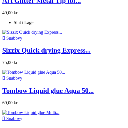
Art Glitter Metal Tip for...
49,00 kr
Slut i Lager

Snabbvy
Sizzix Quick drying Express...
75,00 kr

Snabbvy
Tombow Liquid glue Aqua 50...
69,00 kr

Snabbvy