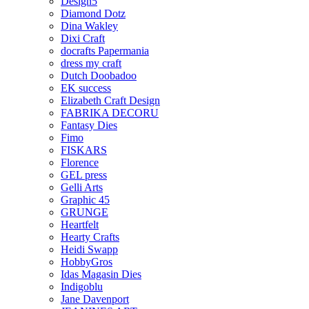
Design5
Diamond Dotz
Dina Wakley
Dixi Craft
docrafts Papermania
dress my craft
Dutch Doobadoo
EK success
Elizabeth Craft Design
FABRIKA DECORU
Fantasy Dies
Fimo
FISKARS
Florence
GEL press
Gelli Arts
Graphic 45
GRUNGE
Heartfelt
Hearty Crafts
Heidi Swapp
HobbyGros
Idas Magasin Dies
Indigoblu
Jane Davenport