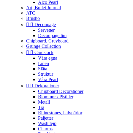
Alco Pearl
Art, Bullet Journal
ATC
Brusho


Decoupage
Servetter
Decoupage lim
Chipboard, Greyboard
Grunge Collection


Cardstock
Våra egna
Linen
Släta
Struktur
Våra Pearl


Dekorationer
Chipboard Decorationer
Blommor / Pistiller
Metall
Trä
Rhinestones, halvpärlor
Paljetter
Washitejp
Charms