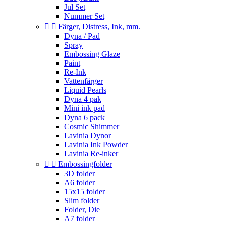
Jul Set
Nummer Set


Färger, Distress, Ink, mm.
Dyna / Pad
Spray
Embossing Glaze
Paint
Re-Ink
Vattenfärger
Liquid Pearls
Dyna 4 pak
Mini ink pad
Dyna 6 pack
Cosmic Shimmer
Lavinia Dynor
Lavinia Ink Powder
Lavinia Re-inker


Embossingfolder
3D folder
A6 folder
15x15 folder
Slim folder
Folder, Die
A7 folder