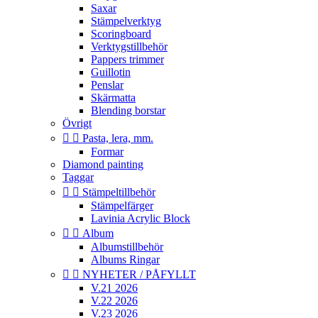
Saxar
Stämpelverktyg
Scoringboard
Verktygstillbehör
Pappers trimmer
Guillotin
Penslar
Skärmatta
Blending borstar
Övrigt


Pasta, lera, mm.
Formar
Diamond painting
Taggar


Stämpeltillbehör
Stämpelfärger
Lavinia Acrylic Block


Album
Albumstillbehör
Albums Ringar


NYHETER / PÅFYLLT
V.21 2026
V.22 2026
V.23 2026