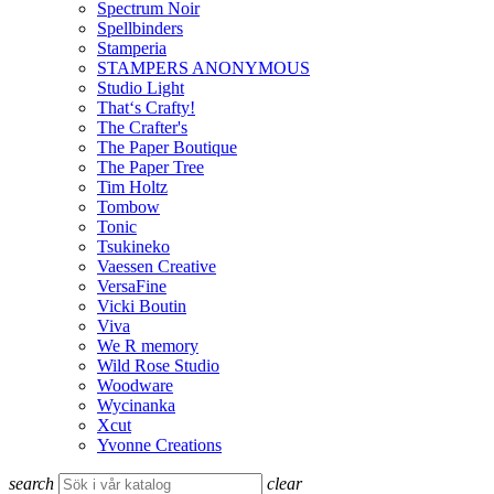
Spectrum Noir
Spellbinders
Stamperia
STAMPERS ANONYMOUS
Studio Light
That‘s Crafty!
The Crafter's
The Paper Boutique
The Paper Tree
Tim Holtz
Tombow
Tonic
Tsukineko
Vaessen Creative
VersaFine
Vicki Boutin
Viva
We R memory
Wild Rose Studio
Woodware
Wycinanka
Xcut
Yvonne Creations
search
clear