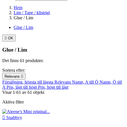
Hem
Lim / Tape / klistrigt
Glue / Lim
Glue / Lim

OK
Glue / Lim
Det finns 61 produkter.
Sortera efter:
Relevans

Försäljning, högsta till lägsta
Relevans
Namn, A till Ö
Namn, Ö till
A
Pris, lågt till högt
Pris, högt till lågt
Visar 1-61 av 61 objekt
Aktiva filter

Snabbvy