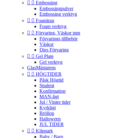


Embossing
Embossingpulver
Embossing verktyg


Foamiran
Foam verktyg


Förvaring, Väskor mm
Förvarings tillbehör
Väskor
Dies Förvaring


Gel Plate
Gel verktyg
GlasMästarens


HÖGTIDER
Påsk Högtid
Student
Konfirmation
MAN-ligt
Jul / Vinter tider
Kyrkligt
Bröllop
Halloween
JUL TIDER


Klippark
Baby / Barn