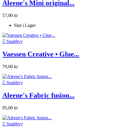
Aleene's Mini original...
57,00 kr
Slut i Lager

Snabbvy
Vaessen Creative • Glue...
79,00 kr

Snabbvy
Aleene's Fabric fusion...
95,00 kr

Snabbvy