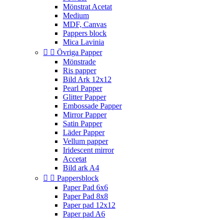
Mönstrat Acetat
Medium
MDF, Canvas
Pappers block
Mica Lavinia


Övriga Papper
Mönstrade
Ris papper
Bild Ark 12x12
Pearl Papper
Glitter Papper
Embossade Papper
Mirror Papper
Satin Papper
Läder Papper
Vellum papper
Iridescent mirror
Accetat
Bild ark A4


Pappersblock
Paper Pad 6x6
Paper Pad 8x8
Paper pad 12x12
Paper pad A6