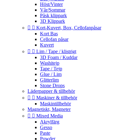
Höst/Vinter
Vår/Sommar
Påsk klippark
3D Klippark


Kort-Kuvert, Box, Cellofanpåsar
Kort Bas
Cellofan påsar
Kuvert


Lim / Tape / klistrigt
3D Foam / Kuddar
Washitejp
Tape / Tejp
Glue / Lim
Glitterlim
Stone Drops
Läderpapper & tillbehör


Maskiner & tillbehör
Maskintillbehör
Magnetiskt, Magneter


Mixed Media
Akrylfärg
Gesso
Paste
Powder