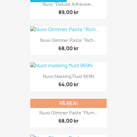
Nuvo “Deluxe Adhesive...
89,00 kr
Nuvo Glimmer Paste "Rich...
68,00 kr
Nuvo Masking Fluid 969N
64,00 kr
PÅ REA!
Nuvo Glimmer Paste "Plum...
68,00 kr