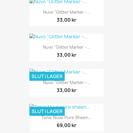
Nuvo "Glitter Marker -...
33,00 kr
Nuvo "Glitter Marker –...
33,00 kr
SLUT I LAGER
Nuvo "Glitter Marker -...
33,00 kr
SLUT I LAGER
Tonic Nuvo Pure Sheen...
69,00 kr