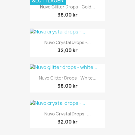
SLUT I LAGER
Nuvo Glitter Drops - Gold...
38,00 kr
Nuvo Crystal Drops -...
32,00 kr
Nuvo Glitter Drops - White...
38,00 kr
Nuvo Crystal Drops -...
32,00 kr