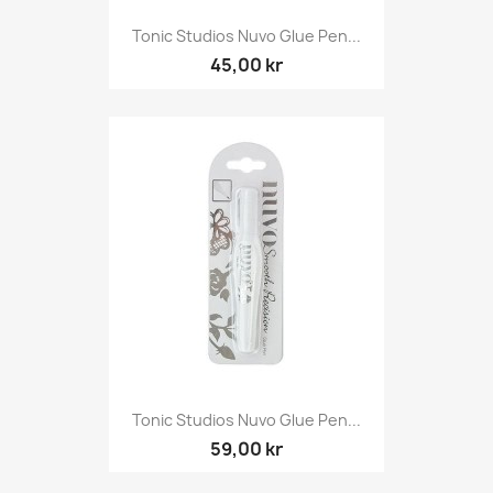
Tonic Studios Nuvo Glue Pen...
45,00 kr
Tonic Studios Nuvo Glue Pen...
59,00 kr