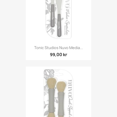
Tonic Studios Nuvo Media...
99,00 kr