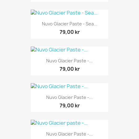
Nuvo Glacier Paste - Sea...
79,00 kr
Nuvo Glacier Paste -...
79,00 kr
Nuvo Glacier Paste -...
79,00 kr
Nuvo Glacier Paste -...