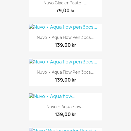
Nuvo Glacier Paste -...
79,00 kr
Nuvo • Aqua Flow Pen 3pcs...
139,00 kr
Nuvo • Aqua Flow Pen 3pcs...
139,00 kr
Nuvo • Aqua Flow...
139,00 kr