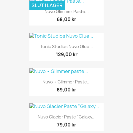
SLUT I LAGER
Nuvo Glimmer Paste...
68,00 kr
Tonic Studios Nuvo Glue...
129,00 kr
Nuvo • Glimmer Paste...
89,00 kr
Nuvo Glacier Paste "Galaxy...
79,00 kr