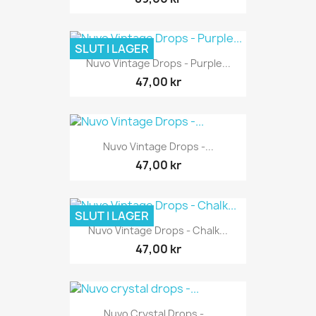
SLUT I LAGER
Nuvo Vintage Drops - Purple...
47,00 kr
Nuvo Vintage Drops -...
47,00 kr
SLUT I LAGER
Nuvo Vintage Drops - Chalk...
47,00 kr
Nuvo Crystal Drops -...