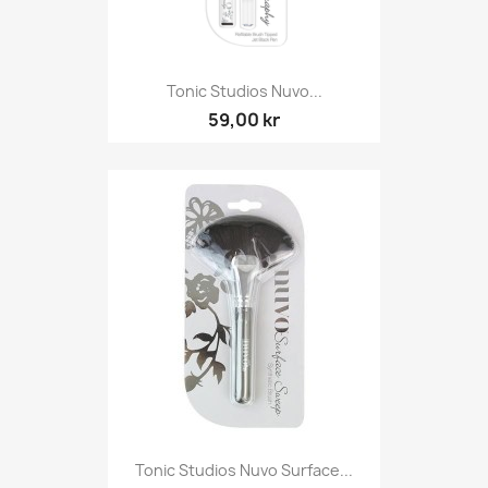
Tonic Studios Nuvo...
59,00 kr
Tonic Studios Nuvo Surface...