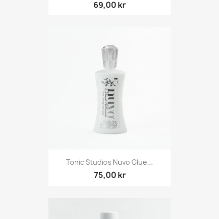
69,00 kr
Tonic Studios Nuvo Glue...
75,00 kr