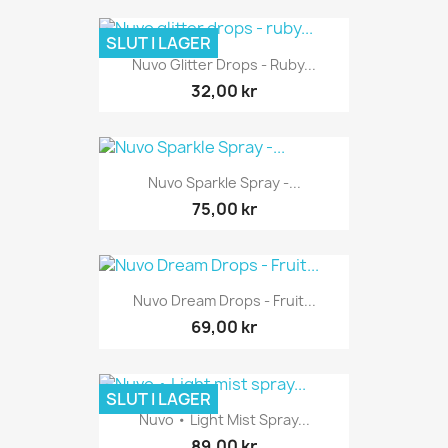
SLUT I LAGER
Nuvo Glitter Drops - Ruby...
32,00 kr
Nuvo Sparkle Spray -...
75,00 kr
Nuvo Dream Drops - Fruit...
69,00 kr
SLUT I LAGER
Nuvo • Light Mist Spray...
89,00 kr