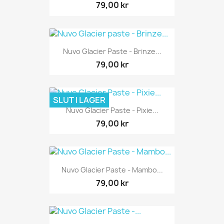
79,00 kr
Nuvo Glacier Paste - Brinze...
79,00 kr
SLUT I LAGER
Nuvo Glacier Paste - Pixie...
79,00 kr
Nuvo Glacier Paste - Mambo...
79,00 kr