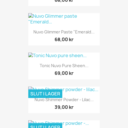
Nuvo Glimmer Paste "Emerald...
68,00 kr
Tonic Nuvo Pure Sheen...
69,00 kr
SLUT I LAGER
Nuvo Shimmer Powder - Lilac...
39,00 kr
SLUT I LAGER