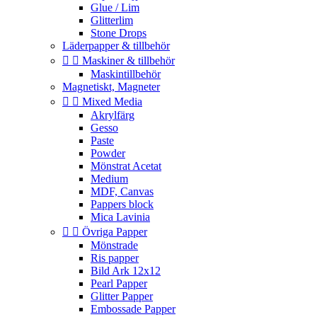
Glue / Lim
Glitterlim
Stone Drops
Läderpapper & tillbehör


Maskiner & tillbehör
Maskintillbehör
Magnetiskt, Magneter


Mixed Media
Akrylfärg
Gesso
Paste
Powder
Mönstrat Acetat
Medium
MDF, Canvas
Pappers block
Mica Lavinia


Övriga Papper
Mönstrade
Ris papper
Bild Ark 12x12
Pearl Papper
Glitter Papper
Embossade Papper