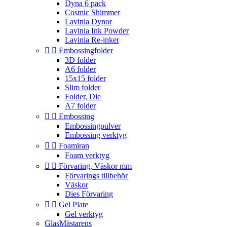
Dyna 6 pack
Cosmic Shimmer
Lavinia Dynor
Lavinia Ink Powder
Lavinia Re-inker


Embossingfolder
3D folder
A6 folder
15x15 folder
Slim folder
Folder, Die
A7 folder


Embossing
Embossingpulver
Embossing verktyg


Foamiran
Foam verktyg


Förvaring, Väskor mm
Förvarings tillbehör
Väskor
Dies Förvaring


Gel Plate
Gel verktyg
GlasMästarens