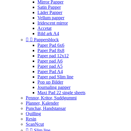
Mirror Papper
Satin Papper
Läder Papper
Vellum papper
Iridescent mirror
Accetat
Bild ark A4


Pappersblock
Paper Pad 6x6
Paper Pad 8x8
Paper pad 12x12
Paper pad A6
Paper pad A5
Paper Pad A4
Paper pad Slim line
Pop up Bilder
Journaling papper
Maxi Pad 22 single sheets
Pennor, Kritor, Suddgummi
Planner, Kalender
Punchar, Handstansar
Quilling
Resin
ScanNcut


Slim line