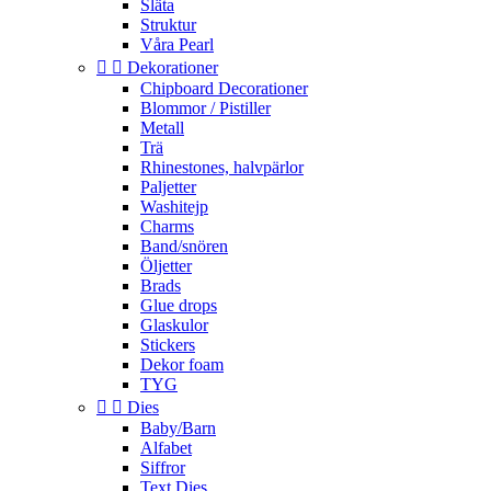
Släta
Struktur
Våra Pearl


Dekorationer
Chipboard Decorationer
Blommor / Pistiller
Metall
Trä
Rhinestones, halvpärlor
Paljetter
Washitejp
Charms
Band/snören
Öljetter
Brads
Glue drops
Glaskulor
Stickers
Dekor foam
TYG


Dies
Baby/Barn
Alfabet
Siffror
Text Dies