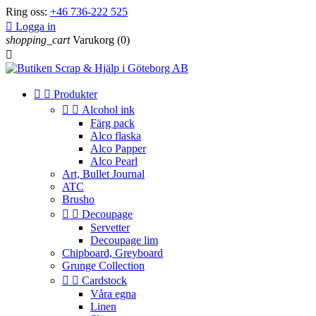
Ring oss:
+46 736-222 525

Logga in
shopping_cart
Varukorg
(0)



Produkter


Alcohol ink
Färg pack
Alco flaska
Alco Papper
Alco Pearl
Art, Bullet Journal
ATC
Brusho


Decoupage
Servetter
Decoupage lim
Chipboard, Greyboard
Grunge Collection


Cardstock
Våra egna
Linen