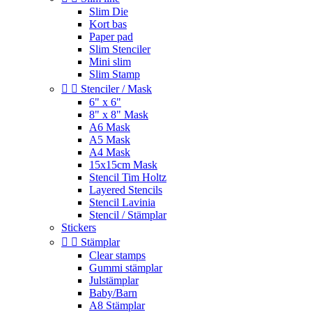
Slim Die
Kort bas
Paper pad
Slim Stenciler
Mini slim
Slim Stamp


Stenciler / Mask
6" x 6"
8" x 8" Mask
A6 Mask
A5 Mask
A4 Mask
15x15cm Mask
Stencil Tim Holtz
Layered Stencils
Stencil Lavinia
Stencil / Stämplar
Stickers


Stämplar
Clear stamps
Gummi stämplar
Julstämplar
Baby/Barn
A8 Stämplar