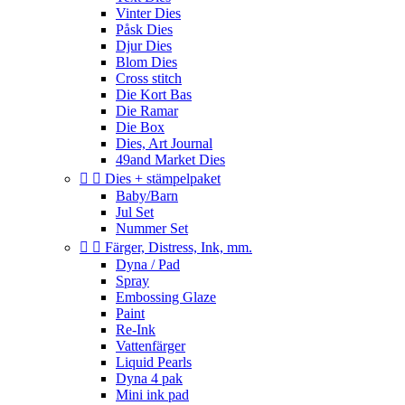
Vinter Dies
Påsk Dies
Djur Dies
Blom Dies
Cross stitch
Die Kort Bas
Die Ramar
Die Box
Dies, Art Journal
49and Market Dies


Dies + stämpelpaket
Baby/Barn
Jul Set
Nummer Set


Färger, Distress, Ink, mm.
Dyna / Pad
Spray
Embossing Glaze
Paint
Re-Ink
Vattenfärger
Liquid Pearls
Dyna 4 pak
Mini ink pad