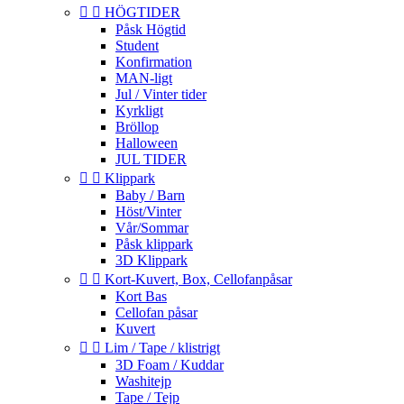


HÖGTIDER
Påsk Högtid
Student
Konfirmation
MAN-ligt
Jul / Vinter tider
Kyrkligt
Bröllop
Halloween
JUL TIDER


Klippark
Baby / Barn
Höst/Vinter
Vår/Sommar
Påsk klippark
3D Klippark


Kort-Kuvert, Box, Cellofanpåsar
Kort Bas
Cellofan påsar
Kuvert


Lim / Tape / klistrigt
3D Foam / Kuddar
Washitejp
Tape / Tejp