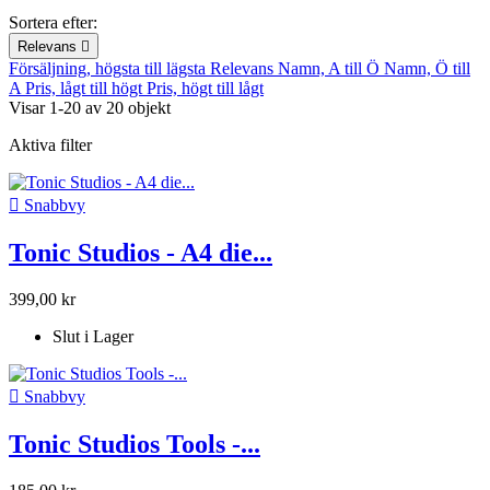
Sortera efter:
Relevans

Försäljning, högsta till lägsta
Relevans
Namn, A till Ö
Namn, Ö till
A
Pris, lågt till högt
Pris, högt till lågt
Visar 1-20 av 20 objekt
Aktiva filter

Snabbvy
Tonic Studios - A4 die...
399,00 kr
Slut i Lager

Snabbvy
Tonic Studios Tools -...