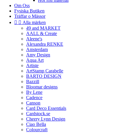
Hot foil material
Om Oss
Fysiska Butiken
Träffar o Mässor


Alla märken
49 and MARKET
AALL & Create
Aleene's
Alexandra RENKE
Amsterdam
Amy Design
Aqua Art
Artiste
ArtStamp Carabelle
BARTO DESIGN
Bazzill
Bloomar designs
By Lene
Cadence
Canson
Card Deco Essentials
Cardstock.se
Cheery Lynn Design
Ciao Bella
Colourcraft