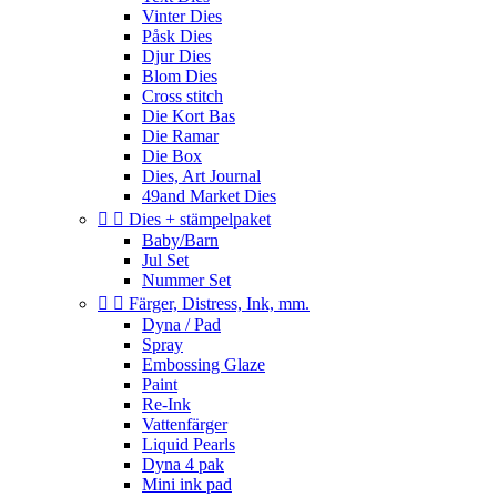
Vinter Dies
Påsk Dies
Djur Dies
Blom Dies
Cross stitch
Die Kort Bas
Die Ramar
Die Box
Dies, Art Journal
49and Market Dies


Dies + stämpelpaket
Baby/Barn
Jul Set
Nummer Set


Färger, Distress, Ink, mm.
Dyna / Pad
Spray
Embossing Glaze
Paint
Re-Ink
Vattenfärger
Liquid Pearls
Dyna 4 pak
Mini ink pad