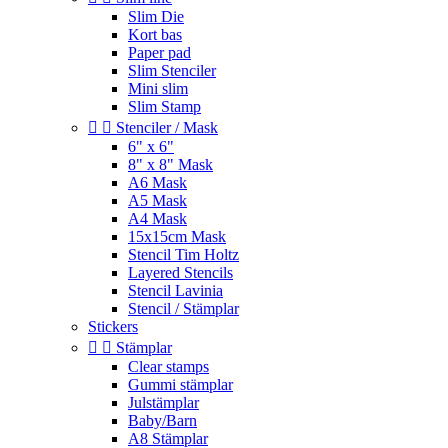
Slim Die
Kort bas
Paper pad
Slim Stenciler
Mini slim
Slim Stamp


Stenciler / Mask
6" x 6"
8" x 8" Mask
A6 Mask
A5 Mask
A4 Mask
15x15cm Mask
Stencil Tim Holtz
Layered Stencils
Stencil Lavinia
Stencil / Stämplar
Stickers


Stämplar
Clear stamps
Gummi stämplar
Julstämplar
Baby/Barn
A8 Stämplar