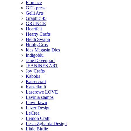
Florence
GEL press
Gelli Arts
Graphic 45
GRUNGE
Heartfelt
Hearty Crafts
Heidi Swapp
HobbyGros
Idas Magasin Dies
Indigoblu
Jane Davenport
JEANINES ART
Joy!Crafts
Kaboks
Kaisercraft
Katzelkraft
Laserowe LOVE
Lavinia stamps
Lawn fawn
Lazer Design
LeCrea
Lemon Craft
Lesia Zgharda Design
Little Birdie