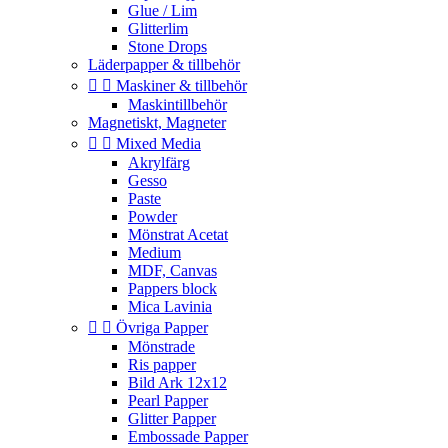
Glue / Lim
Glitterlim
Stone Drops
Läderpapper & tillbehör


Maskiner & tillbehör
Maskintillbehör
Magnetiskt, Magneter


Mixed Media
Akrylfärg
Gesso
Paste
Powder
Mönstrat Acetat
Medium
MDF, Canvas
Pappers block
Mica Lavinia


Övriga Papper
Mönstrade
Ris papper
Bild Ark 12x12
Pearl Papper
Glitter Papper
Embossade Papper