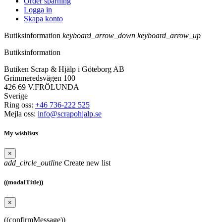
Order spårning
Logga in
Skapa konto
Butiksinformation
keyboard_arrow_down
keyboard_arrow_up
Butiksinformation
Butiken Scrap & Hjälp i Göteborg AB
Grimmeredsvägen 100
426 69 V.FRÖLUNDA
Sverige
Ring oss:
+46 736-222 525
Mejla oss:
info@scrapohjalp.se
My wishlists
×
add_circle_outline
Create new list
((modalTitle))
×
((confirmMessage))