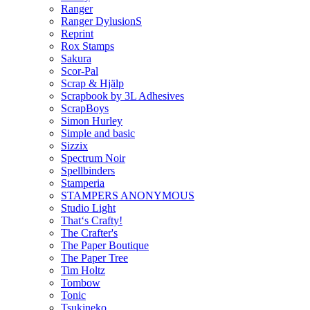
Ranger
Ranger DylusionS
Reprint
Rox Stamps
Sakura
Scor-Pal
Scrap & Hjälp
Scrapbook by 3L Adhesives
ScrapBoys
Simon Hurley
Simple and basic
Sizzix
Spectrum Noir
Spellbinders
Stamperia
STAMPERS ANONYMOUS
Studio Light
That‘s Crafty!
The Crafter's
The Paper Boutique
The Paper Tree
Tim Holtz
Tombow
Tonic
Tsukineko