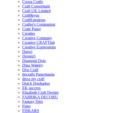
Coosa Crafts
Craft Consortium
Craft UK Limited
Craft&you
CraftEmotions
Crafter's Companion
Crate Paper
Crealies
Creative Company
Creative CRAFTlab
Creative Expressions
Darwi
Design5
Diamond Dotz
Dina Wakley
Dixi Craft
docrafts Papermania
dress my craft
Dutch Doobadoo
EK success
Elizabeth Craft Design
FABRIKA DECORU
Fantasy Dies
Fimo
FISKARS