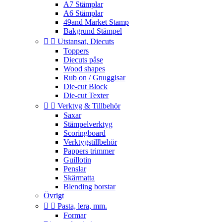
A7 Stämplar
A6 Stämplar
49and Market Stamp
Bakgrund Stämpel


Utstansat, Diecuts
Toppers
Diecuts påse
Wood shapes
Rub on / Gnuggisar
Die-cut Block
Die-cut Texter


Verktyg & Tillbehör
Saxar
Stämpelverktyg
Scoringboard
Verktygstillbehör
Pappers trimmer
Guillotin
Penslar
Skärmatta
Blending borstar
Övrigt


Pasta, lera, mm.
Formar