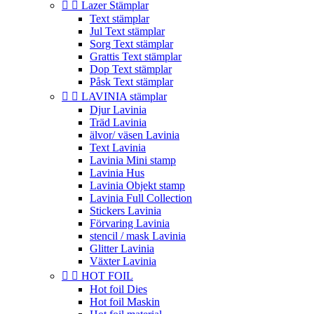


Lazer Stämplar
Text stämplar
Jul Text stämplar
Sorg Text stämplar
Grattis Text stämplar
Dop Text stämplar
Påsk Text stämplar


LAVINIA stämplar
Djur Lavinia
Träd Lavinia
älvor/ väsen Lavinia
Text Lavinia
Lavinia Mini stamp
Lavinia Hus
Lavinia Objekt stamp
Lavinia Full Collection
Stickers Lavinia
Förvaring Lavinia
stencil / mask Lavinia
Glitter Lavinia
Växter Lavinia


HOT FOIL
Hot foil Dies
Hot foil Maskin