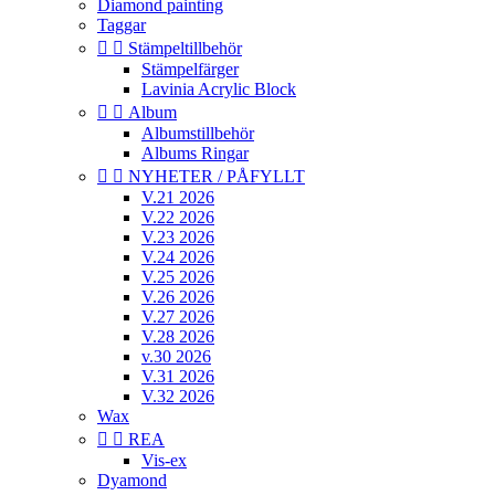
Diamond painting
Taggar


Stämpeltillbehör
Stämpelfärger
Lavinia Acrylic Block


Album
Albumstillbehör
Albums Ringar


NYHETER / PÅFYLLT
V.21 2026
V.22 2026
V.23 2026
V.24 2026
V.25 2026
V.26 2026
V.27 2026
V.28 2026
v.30 2026
V.31 2026
V.32 2026
Wax


REA
Vis-ex
Dyamond