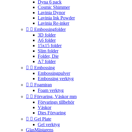
Dyna 6 pack
Cosmic Shimmer
Lavinia Dynor
Lavinia Ink Powder
Lavinia Re-inker


Embossingfolder
3D folder
A6 folder
15x15 folder
Slim folder
Folder, Die
A7 folder


Embossing
Embossingpulver
Embossing verktyg


Foamiran
Foam verktyg


Förvaring, Väskor mm
Förvarings tillbehör
Väskor
Dies Förvaring


Gel Plate
Gel verktyg
GlasMästarens