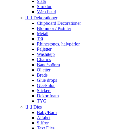
Släta
Struktur
Våra Pearl


Dekorationer
Chipboard Decorationer
Blommor / Pistiller
Metall
Trä
Rhinestones, halvpärlor
Paljetter
Washitejp
Charms
Band/snören
Öljetter
Brads
Glue drops
Glaskulor
Stickers
Dekor foam
TYG


Dies
Baby/Barn
Alfabet
Siffror
Text Dies