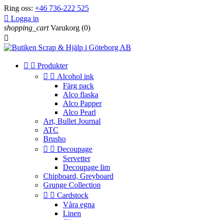
Ring oss:
+46 736-222 525

Logga in
shopping_cart
Varukorg
(0)



Produkter


Alcohol ink
Färg pack
Alco flaska
Alco Papper
Alco Pearl
Art, Bullet Journal
ATC
Brusho


Decoupage
Servetter
Decoupage lim
Chipboard, Greyboard
Grunge Collection


Cardstock
Våra egna
Linen