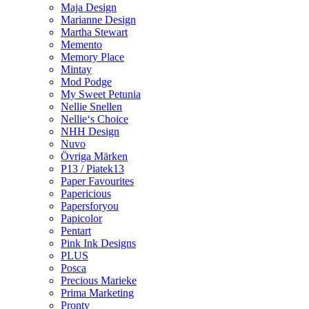
Maja Design
Marianne Design
Martha Stewart
Memento
Memory Place
Mintay
Mod Podge
My Sweet Petunia
Nellie Snellen
Nellie‘s Choice
NHH Design
Nuvo
Övriga Märken
P13 / Piatek13
Paper Favourites
Papericious
Papersforyou
Papicolor
Pentart
Pink Ink Designs
PLUS
Posca
Precious Marieke
Prima Marketing
Pronty