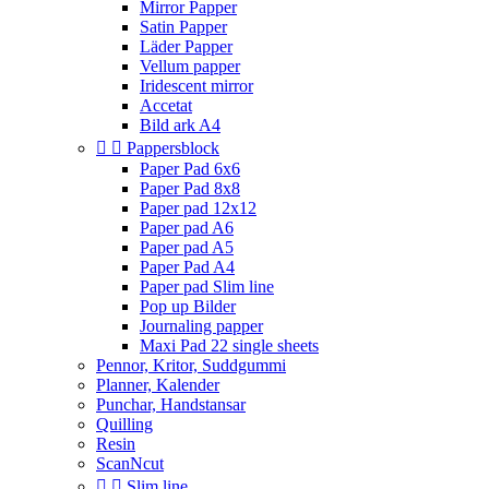
Mirror Papper
Satin Papper
Läder Papper
Vellum papper
Iridescent mirror
Accetat
Bild ark A4


Pappersblock
Paper Pad 6x6
Paper Pad 8x8
Paper pad 12x12
Paper pad A6
Paper pad A5
Paper Pad A4
Paper pad Slim line
Pop up Bilder
Journaling papper
Maxi Pad 22 single sheets
Pennor, Kritor, Suddgummi
Planner, Kalender
Punchar, Handstansar
Quilling
Resin
ScanNcut


Slim line