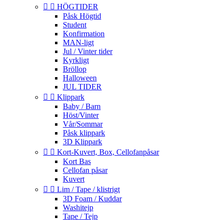


HÖGTIDER
Påsk Högtid
Student
Konfirmation
MAN-ligt
Jul / Vinter tider
Kyrkligt
Bröllop
Halloween
JUL TIDER


Klippark
Baby / Barn
Höst/Vinter
Vår/Sommar
Påsk klippark
3D Klippark


Kort-Kuvert, Box, Cellofanpåsar
Kort Bas
Cellofan påsar
Kuvert


Lim / Tape / klistrigt
3D Foam / Kuddar
Washitejp
Tape / Tejp