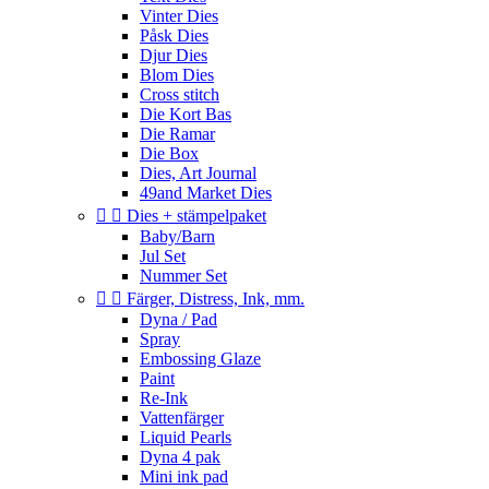
Vinter Dies
Påsk Dies
Djur Dies
Blom Dies
Cross stitch
Die Kort Bas
Die Ramar
Die Box
Dies, Art Journal
49and Market Dies


Dies + stämpelpaket
Baby/Barn
Jul Set
Nummer Set


Färger, Distress, Ink, mm.
Dyna / Pad
Spray
Embossing Glaze
Paint
Re-Ink
Vattenfärger
Liquid Pearls
Dyna 4 pak
Mini ink pad