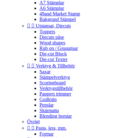
A7 Stämplar
A6 Stämplar
49and Market Stamp
Bakgrund Stämpel


Utstansat, Diecuts
Toppers
Diecuts påse
Wood shapes
Rub on / Gnuggisar
Die-cut Block
Die-cut Texter


Verktyg & Tillbehör
Saxar
Stämpelverktyg
Scoringboard
Verktygstillbehör
Pappers trimmer
Guillotin
Penslar
Skärmatta
Blending borstar
Övrigt


Pasta, lera, mm.
Formar