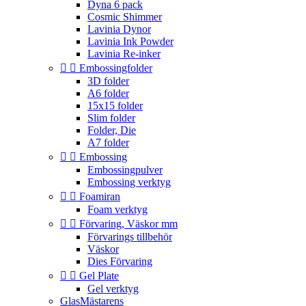
Dyna 6 pack
Cosmic Shimmer
Lavinia Dynor
Lavinia Ink Powder
Lavinia Re-inker


Embossingfolder
3D folder
A6 folder
15x15 folder
Slim folder
Folder, Die
A7 folder


Embossing
Embossingpulver
Embossing verktyg


Foamiran
Foam verktyg


Förvaring, Väskor mm
Förvarings tillbehör
Väskor
Dies Förvaring


Gel Plate
Gel verktyg
GlasMästarens