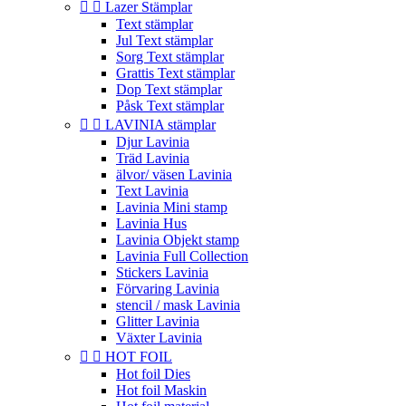


Lazer Stämplar
Text stämplar
Jul Text stämplar
Sorg Text stämplar
Grattis Text stämplar
Dop Text stämplar
Påsk Text stämplar


LAVINIA stämplar
Djur Lavinia
Träd Lavinia
älvor/ väsen Lavinia
Text Lavinia
Lavinia Mini stamp
Lavinia Hus
Lavinia Objekt stamp
Lavinia Full Collection
Stickers Lavinia
Förvaring Lavinia
stencil / mask Lavinia
Glitter Lavinia
Växter Lavinia


HOT FOIL
Hot foil Dies
Hot foil Maskin