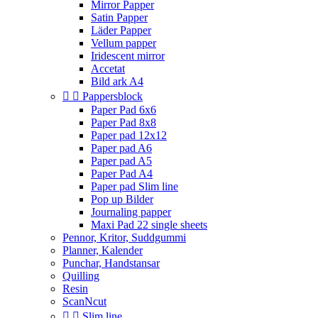
Mirror Papper
Satin Papper
Läder Papper
Vellum papper
Iridescent mirror
Accetat
Bild ark A4


Pappersblock
Paper Pad 6x6
Paper Pad 8x8
Paper pad 12x12
Paper pad A6
Paper pad A5
Paper Pad A4
Paper pad Slim line
Pop up Bilder
Journaling papper
Maxi Pad 22 single sheets
Pennor, Kritor, Suddgummi
Planner, Kalender
Punchar, Handstansar
Quilling
Resin
ScanNcut


Slim line