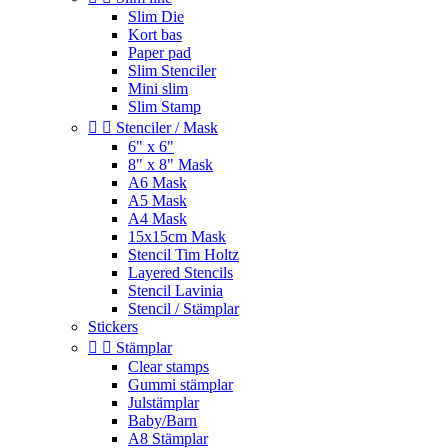
Slim Die
Kort bas
Paper pad
Slim Stenciler
Mini slim
Slim Stamp


Stenciler / Mask
6" x 6"
8" x 8" Mask
A6 Mask
A5 Mask
A4 Mask
15x15cm Mask
Stencil Tim Holtz
Layered Stencils
Stencil Lavinia
Stencil / Stämplar
Stickers


Stämplar
Clear stamps
Gummi stämplar
Julstämplar
Baby/Barn
A8 Stämplar