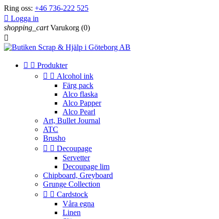
Ring oss:
+46 736-222 525

Logga in
shopping_cart
Varukorg
(0)



Produkter


Alcohol ink
Färg pack
Alco flaska
Alco Papper
Alco Pearl
Art, Bullet Journal
ATC
Brusho


Decoupage
Servetter
Decoupage lim
Chipboard, Greyboard
Grunge Collection


Cardstock
Våra egna
Linen