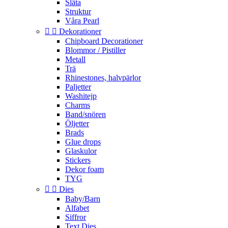
Släta
Struktur
Våra Pearl


Dekorationer
Chipboard Decorationer
Blommor / Pistiller
Metall
Trä
Rhinestones, halvpärlor
Paljetter
Washitejp
Charms
Band/snören
Öljetter
Brads
Glue drops
Glaskulor
Stickers
Dekor foam
TYG


Dies
Baby/Barn
Alfabet
Siffror
Text Dies