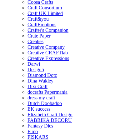
Coosa Crafts
Craft Consortium
Craft UK Limited
Craft&you
CraftEmotions
Crafter's Companion
Crate Paper
Crealies
Creative Company
Creative CRAFTlab
Creative Expressions
Darwi
Design5
Diamond Dotz
Dina Wakley
Dixi Craft
docrafts Papermania
dress my craft
Dutch Doobadoo
EK success
Elizabeth Craft Design
FABRIKA DECORU
Fantasy Dies
Fimo
FISKARS