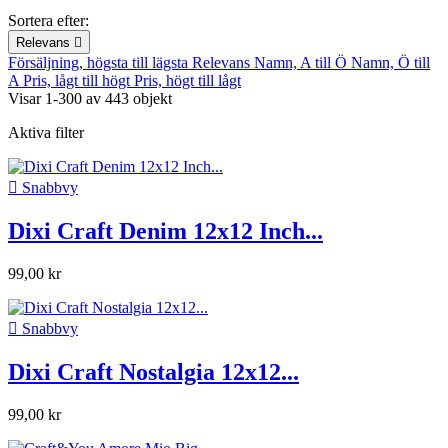
Sortera efter:
Relevans

Försäljning, högsta till lägsta
Relevans
Namn, A till Ö
Namn, Ö till
A
Pris, lågt till högt
Pris, högt till lågt
Visar 1-300 av 443 objekt
Aktiva filter

Snabbvy
Dixi Craft Denim 12x12 Inch...
99,00 kr

Snabbvy
Dixi Craft Nostalgia 12x12...
99,00 kr