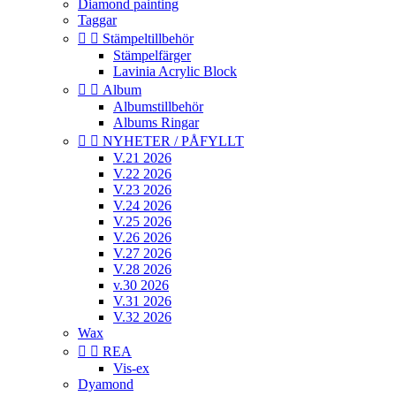
Diamond painting
Taggar


Stämpeltillbehör
Stämpelfärger
Lavinia Acrylic Block


Album
Albumstillbehör
Albums Ringar


NYHETER / PÅFYLLT
V.21 2026
V.22 2026
V.23 2026
V.24 2026
V.25 2026
V.26 2026
V.27 2026
V.28 2026
v.30 2026
V.31 2026
V.32 2026
Wax


REA
Vis-ex
Dyamond