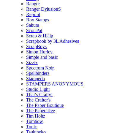
Ranger
Ranger DylusionS
Reprint
Rox Stamps
Sakura
Scor-Pal
Scrap & Hjälp
Scrapbook by 3L Adhesives
ScrapBoys
Simon Hurley
Simple and basic
Sizzix
Spectrum Noir
Spellbinders
Stamperia
STAMPERS ANONYMOUS
Studio Light
That‘s Crafty!
The Crafter's
The Paper Boutique
The Paper Tree
Tim Holtz
Tombow
Tonic
Tsukineko