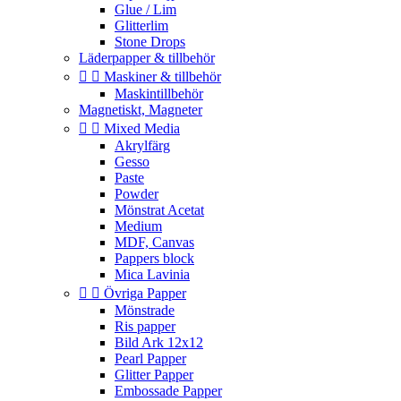
Glue / Lim
Glitterlim
Stone Drops
Läderpapper & tillbehör


Maskiner & tillbehör
Maskintillbehör
Magnetiskt, Magneter


Mixed Media
Akrylfärg
Gesso
Paste
Powder
Mönstrat Acetat
Medium
MDF, Canvas
Pappers block
Mica Lavinia


Övriga Papper
Mönstrade
Ris papper
Bild Ark 12x12
Pearl Papper
Glitter Papper
Embossade Papper