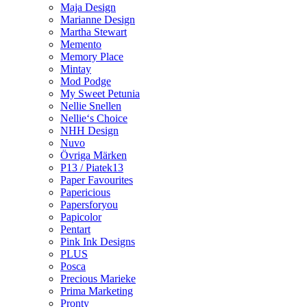
Maja Design
Marianne Design
Martha Stewart
Memento
Memory Place
Mintay
Mod Podge
My Sweet Petunia
Nellie Snellen
Nellie‘s Choice
NHH Design
Nuvo
Övriga Märken
P13 / Piatek13
Paper Favourites
Papericious
Papersforyou
Papicolor
Pentart
Pink Ink Designs
PLUS
Posca
Precious Marieke
Prima Marketing
Pronty