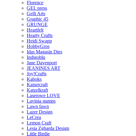
Florence
GEL press
Gelli Arts
Graphic 45
GRUNGE
Heartfelt
Hearty Crafts
Heidi Swapp
HobbyGros
Idas Magasin Dies
Indigoblu
Jane Davenport
JEANINES ART
Joy!Crafts
Kaboks
Kaisercraft
Katzelkraft
Laserowe LOVE
Lavinia stamps
Lawn fawn
Lazer Design
LeCrea
Lemon Craft
Lesia Zgharda Design
Little Birdie