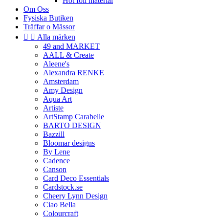
Hot foil material
Om Oss
Fysiska Butiken
Träffar o Mässor


Alla märken
49 and MARKET
AALL & Create
Aleene's
Alexandra RENKE
Amsterdam
Amy Design
Aqua Art
Artiste
ArtStamp Carabelle
BARTO DESIGN
Bazzill
Bloomar designs
By Lene
Cadence
Canson
Card Deco Essentials
Cardstock.se
Cheery Lynn Design
Ciao Bella
Colourcraft