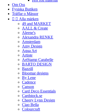
Hot foil material
Om Oss
Fysiska Butiken
Träffar o Mässor


Alla märken
49 and MARKET
AALL & Create
Aleene's
Alexandra RENKE
Amsterdam
Amy Design
Aqua Art
Artiste
ArtStamp Carabelle
BARTO DESIGN
Bazzill
Bloomar designs
By Lene
Cadence
Canson
Card Deco Essentials
Cardstock.se
Cheery Lynn Design
Ciao Bella
Colourcraft