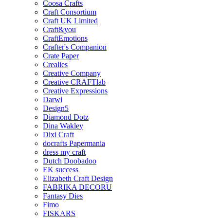
Coosa Crafts
Craft Consortium
Craft UK Limited
Craft&you
CraftEmotions
Crafter's Companion
Crate Paper
Crealies
Creative Company
Creative CRAFTlab
Creative Expressions
Darwi
Design5
Diamond Dotz
Dina Wakley
Dixi Craft
docrafts Papermania
dress my craft
Dutch Doobadoo
EK success
Elizabeth Craft Design
FABRIKA DECORU
Fantasy Dies
Fimo
FISKARS