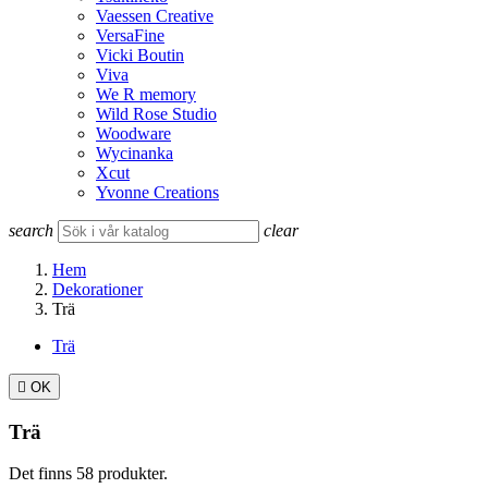
Vaessen Creative
VersaFine
Vicki Boutin
Viva
We R memory
Wild Rose Studio
Woodware
Wycinanka
Xcut
Yvonne Creations
search
clear
Hem
Dekorationer
Trä
Trä

OK
Trä
Det finns 58 produkter.