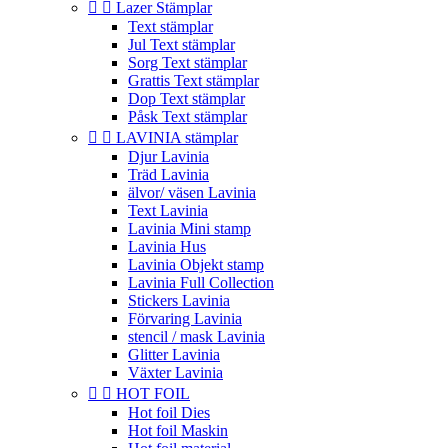


Lazer Stämplar
Text stämplar
Jul Text stämplar
Sorg Text stämplar
Grattis Text stämplar
Dop Text stämplar
Påsk Text stämplar


LAVINIA stämplar
Djur Lavinia
Träd Lavinia
älvor/ väsen Lavinia
Text Lavinia
Lavinia Mini stamp
Lavinia Hus
Lavinia Objekt stamp
Lavinia Full Collection
Stickers Lavinia
Förvaring Lavinia
stencil / mask Lavinia
Glitter Lavinia
Växter Lavinia


HOT FOIL
Hot foil Dies
Hot foil Maskin