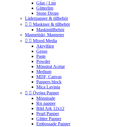
Glue / Lim
Glitterlim
Stone Drops
Läderpapper & tillbehör


Maskiner & tillbehör
Maskintillbehör
Magnetiskt, Magneter


Mixed Media
Akrylfärg
Gesso
Paste
Powder
Mönstrat Acetat
Medium
MDF, Canvas
Pappers block
Mica Lavinia


Övriga Papper
Mönstrade
Ris papper
Bild Ark 12x12
Pearl Papper
Glitter Papper
Embossade Papper