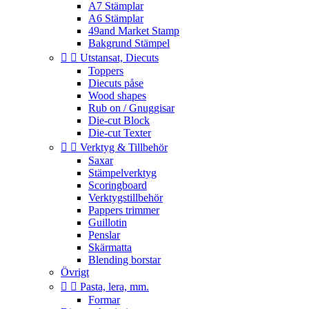
A7 Stämplar
A6 Stämplar
49and Market Stamp
Bakgrund Stämpel


Utstansat, Diecuts
Toppers
Diecuts påse
Wood shapes
Rub on / Gnuggisar
Die-cut Block
Die-cut Texter


Verktyg & Tillbehör
Saxar
Stämpelverktyg
Scoringboard
Verktygstillbehör
Pappers trimmer
Guillotin
Penslar
Skärmatta
Blending borstar
Övrigt


Pasta, lera, mm.
Formar