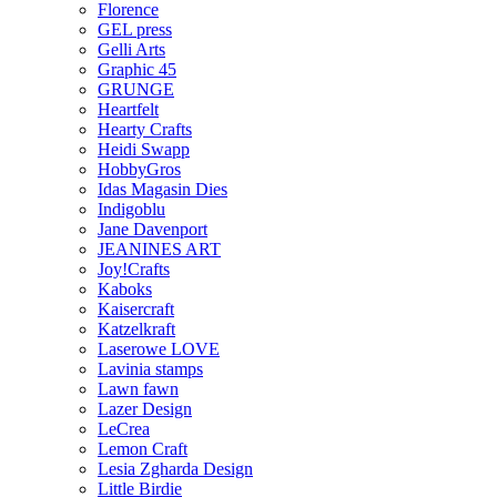
Florence
GEL press
Gelli Arts
Graphic 45
GRUNGE
Heartfelt
Hearty Crafts
Heidi Swapp
HobbyGros
Idas Magasin Dies
Indigoblu
Jane Davenport
JEANINES ART
Joy!Crafts
Kaboks
Kaisercraft
Katzelkraft
Laserowe LOVE
Lavinia stamps
Lawn fawn
Lazer Design
LeCrea
Lemon Craft
Lesia Zgharda Design
Little Birdie