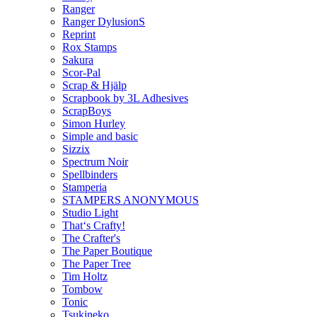
Ranger
Ranger DylusionS
Reprint
Rox Stamps
Sakura
Scor-Pal
Scrap & Hjälp
Scrapbook by 3L Adhesives
ScrapBoys
Simon Hurley
Simple and basic
Sizzix
Spectrum Noir
Spellbinders
Stamperia
STAMPERS ANONYMOUS
Studio Light
That‘s Crafty!
The Crafter's
The Paper Boutique
The Paper Tree
Tim Holtz
Tombow
Tonic
Tsukineko