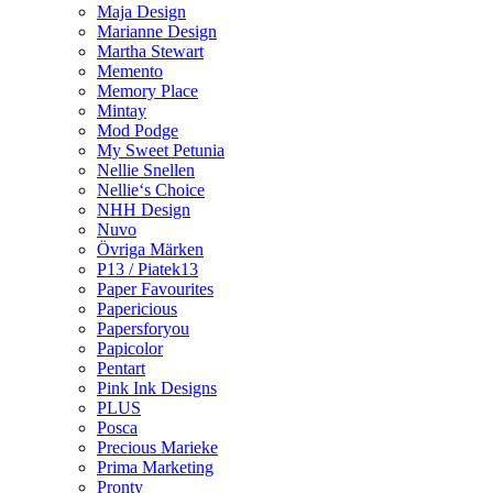
Maja Design
Marianne Design
Martha Stewart
Memento
Memory Place
Mintay
Mod Podge
My Sweet Petunia
Nellie Snellen
Nellie‘s Choice
NHH Design
Nuvo
Övriga Märken
P13 / Piatek13
Paper Favourites
Papericious
Papersforyou
Papicolor
Pentart
Pink Ink Designs
PLUS
Posca
Precious Marieke
Prima Marketing
Pronty