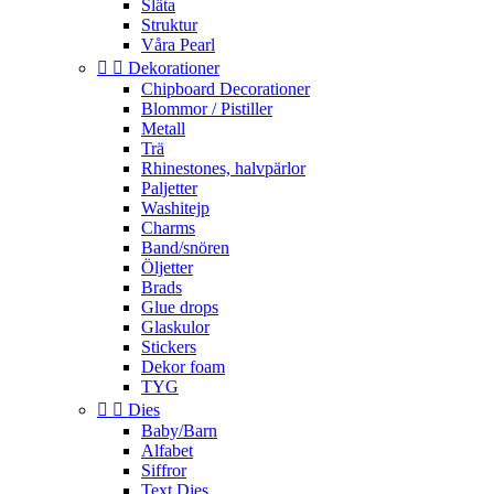
Släta
Struktur
Våra Pearl


Dekorationer
Chipboard Decorationer
Blommor / Pistiller
Metall
Trä
Rhinestones, halvpärlor
Paljetter
Washitejp
Charms
Band/snören
Öljetter
Brads
Glue drops
Glaskulor
Stickers
Dekor foam
TYG


Dies
Baby/Barn
Alfabet
Siffror
Text Dies