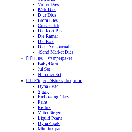
Vinter Dies
Påsk Dies
Djur Dies
Blom Dies
Cross stitch
Die Kort Bas
Die Ramar
Die Box
Dies, Art Journal
49and Market Dies


Dies + stämpelpaket
Baby/Barn
Jul Set
Nummer Set


Färger, Distress, Ink, mm.
Dyna / Pad
Spray
Embossing Glaze
Paint
Re-Ink
Vattenfärger
Liquid Pearls
Dyna 4 pak
Mini ink pad