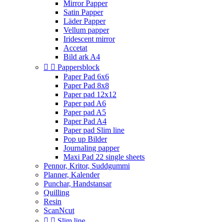
Mirror Papper
Satin Papper
Läder Papper
Vellum papper
Iridescent mirror
Accetat
Bild ark A4


Pappersblock
Paper Pad 6x6
Paper Pad 8x8
Paper pad 12x12
Paper pad A6
Paper pad A5
Paper Pad A4
Paper pad Slim line
Pop up Bilder
Journaling papper
Maxi Pad 22 single sheets
Pennor, Kritor, Suddgummi
Planner, Kalender
Punchar, Handstansar
Quilling
Resin
ScanNcut


Slim line