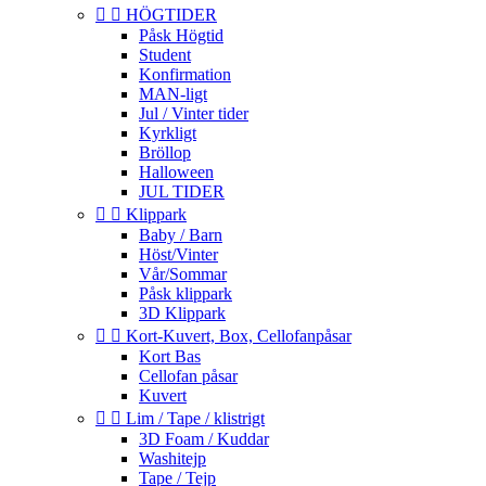


HÖGTIDER
Påsk Högtid
Student
Konfirmation
MAN-ligt
Jul / Vinter tider
Kyrkligt
Bröllop
Halloween
JUL TIDER


Klippark
Baby / Barn
Höst/Vinter
Vår/Sommar
Påsk klippark
3D Klippark


Kort-Kuvert, Box, Cellofanpåsar
Kort Bas
Cellofan påsar
Kuvert


Lim / Tape / klistrigt
3D Foam / Kuddar
Washitejp
Tape / Tejp