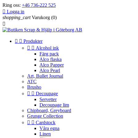
Ring oss:
+46 736-222 525

Logga in
shopping_cart
Varukorg
(0)



Produkter


Alcohol ink
Färg pack
Alco flaska
Alco Papper
Alco Pearl
Art, Bullet Journal
ATC
Brusho


Decoupage
Servetter
Decoupage lim
Chipboard, Greyboard
Grunge Collection


Cardstock
Våra egna
Linen