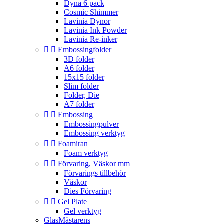
Dyna 6 pack
Cosmic Shimmer
Lavinia Dynor
Lavinia Ink Powder
Lavinia Re-inker


Embossingfolder
3D folder
A6 folder
15x15 folder
Slim folder
Folder, Die
A7 folder


Embossing
Embossingpulver
Embossing verktyg


Foamiran
Foam verktyg


Förvaring, Väskor mm
Förvarings tillbehör
Väskor
Dies Förvaring


Gel Plate
Gel verktyg
GlasMästarens