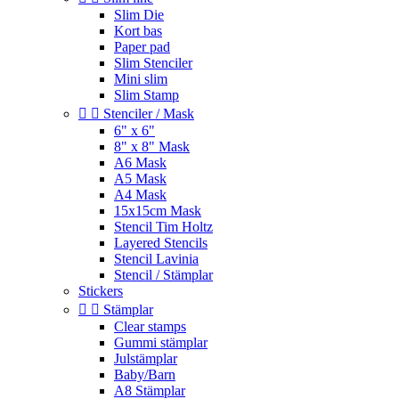
Slim Die
Kort bas
Paper pad
Slim Stenciler
Mini slim
Slim Stamp


Stenciler / Mask
6" x 6"
8" x 8" Mask
A6 Mask
A5 Mask
A4 Mask
15x15cm Mask
Stencil Tim Holtz
Layered Stencils
Stencil Lavinia
Stencil / Stämplar
Stickers


Stämplar
Clear stamps
Gummi stämplar
Julstämplar
Baby/Barn
A8 Stämplar