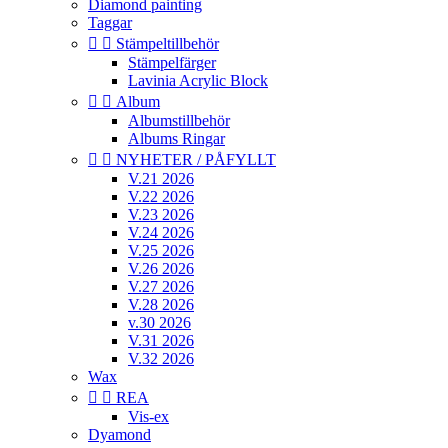
Diamond painting
Taggar


Stämpeltillbehör
Stämpelfärger
Lavinia Acrylic Block


Album
Albumstillbehör
Albums Ringar


NYHETER / PÅFYLLT
V.21 2026
V.22 2026
V.23 2026
V.24 2026
V.25 2026
V.26 2026
V.27 2026
V.28 2026
v.30 2026
V.31 2026
V.32 2026
Wax


REA
Vis-ex
Dyamond