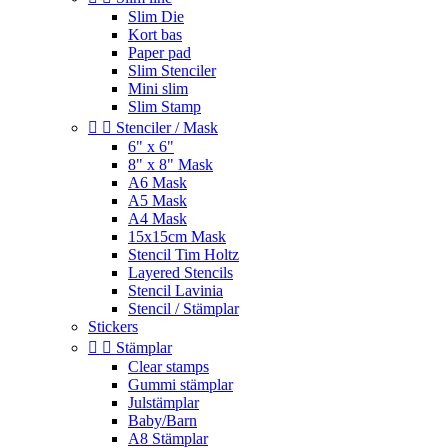
Slim Die
Kort bas
Paper pad
Slim Stenciler
Mini slim
Slim Stamp


Stenciler / Mask
6" x 6"
8" x 8" Mask
A6 Mask
A5 Mask
A4 Mask
15x15cm Mask
Stencil Tim Holtz
Layered Stencils
Stencil Lavinia
Stencil / Stämplar
Stickers


Stämplar
Clear stamps
Gummi stämplar
Julstämplar
Baby/Barn
A8 Stämplar