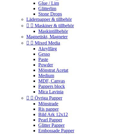
Glue / Lim
Glitterlim
Stone Drops
Läderpapper & tillbehör


Maskiner & tillbehör
Maskintillbehör
Magnetiskt, Magneter


Mixed Media
Akrylfärg
Gesso
Paste
Powder
Mönstrat Acetat
Medium
MDF, Canvas
Pappers block
Mica Lavinia


Övriga Papper
Mönstrade
Ris papper
Bild Ark 12x12
Pearl Papper
Glitter Papper
Embossade Papper