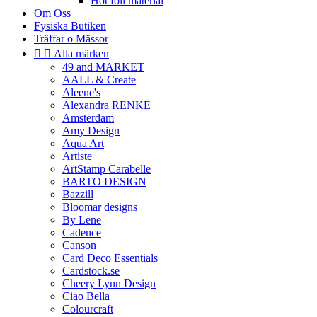
Hot foil material
Om Oss
Fysiska Butiken
Träffar o Mässor


Alla märken
49 and MARKET
AALL & Create
Aleene's
Alexandra RENKE
Amsterdam
Amy Design
Aqua Art
Artiste
ArtStamp Carabelle
BARTO DESIGN
Bazzill
Bloomar designs
By Lene
Cadence
Canson
Card Deco Essentials
Cardstock.se
Cheery Lynn Design
Ciao Bella
Colourcraft