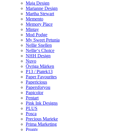
Maja Design
Marianne Design
Martha Stewart
Memento
Memory Place
Mintay
Mod Podge
My Sweet Petunia
Nellie Snellen
Nellie‘s Choice
NHH Design
Nuvo
Övriga Märken
P13 / Piatek13
Paper Favourites
Papericious
Papersforyou
Papicolor
Pentart
Pink Ink Designs
PLUS
Posca
Precious Marieke
Prima Marketing
Pronty