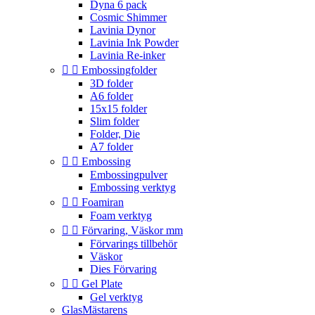
Dyna 6 pack
Cosmic Shimmer
Lavinia Dynor
Lavinia Ink Powder
Lavinia Re-inker


Embossingfolder
3D folder
A6 folder
15x15 folder
Slim folder
Folder, Die
A7 folder


Embossing
Embossingpulver
Embossing verktyg


Foamiran
Foam verktyg


Förvaring, Väskor mm
Förvarings tillbehör
Väskor
Dies Förvaring


Gel Plate
Gel verktyg
GlasMästarens