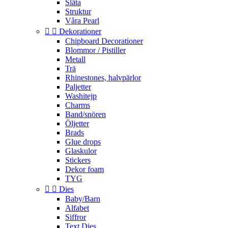
Släta
Struktur
Våra Pearl


Dekorationer
Chipboard Decorationer
Blommor / Pistiller
Metall
Trä
Rhinestones, halvpärlor
Paljetter
Washitejp
Charms
Band/snören
Öljetter
Brads
Glue drops
Glaskulor
Stickers
Dekor foam
TYG


Dies
Baby/Barn
Alfabet
Siffror
Text Dies