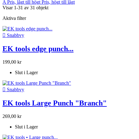
A
Pris, lågt till högt
Pris, högt till lågt
Visar 1-31 av 31 objekt
Aktiva filter

Snabbvy
EK tools edge punch...
199,00 kr
Slut i Lager

Snabbvy
EK tools Large Punch "Branch"
269,00 kr
Slut i Lager