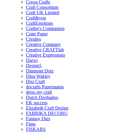
Coosa Crafts
Craft Consortium
Craft UK Limited
Craft&you
CraftEmotions
Crafter's Companion
Crate Paper
Crealies
Creative Company
Creative CRAFTlab
Creative Expressions
Darwi
Design5
Diamond Dotz
Dina Wakley
Dixi Craft
docrafts Papermania
dress my craft
Dutch Doobadoo
EK success
Elizabeth Craft Design
FABRIKA DECORU
Fantasy Dies
Fimo
FISKARS