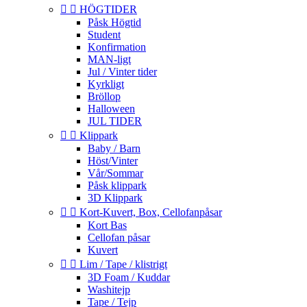


HÖGTIDER
Påsk Högtid
Student
Konfirmation
MAN-ligt
Jul / Vinter tider
Kyrkligt
Bröllop
Halloween
JUL TIDER


Klippark
Baby / Barn
Höst/Vinter
Vår/Sommar
Påsk klippark
3D Klippark


Kort-Kuvert, Box, Cellofanpåsar
Kort Bas
Cellofan påsar
Kuvert


Lim / Tape / klistrigt
3D Foam / Kuddar
Washitejp
Tape / Tejp