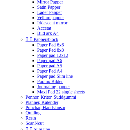
Mirror Papper
Satin Papper
Läder Papper
Vellum papper
Iridescent mirror
Accetat
Bild ark A4


Pappersblock
Paper Pad 6x6
Paper Pad 8x8
Paper pad 12x12
Paper pad A6
Paper pad A5
Paper Pad A4
Paper pad Slim line
Pop up Bilder
Journaling papper
Maxi Pad 22 single sheets
Pennor, Kritor, Suddgummi
Planner, Kalender
Punchar, Handstansar
Quilling
Resin
ScanNcut


Slim line