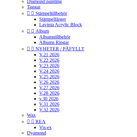
Diamond painting
Taggar


Stämpeltillbehör
Stämpelfärger
Lavinia Acrylic Block


Album
Albumstillbehör
Albums Ringar


NYHETER / PÅFYLLT
V.21 2026
V.22 2026
V.23 2026
V.24 2026
V.25 2026
V.26 2026
V.27 2026
V.28 2026
v.30 2026
V.31 2026
V.32 2026
Wax


REA
Vis-ex
Dyamond