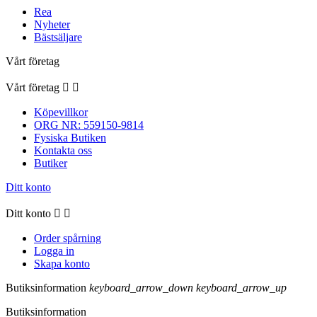
Rea
Nyheter
Bästsäljare
Vårt företag
Vårt företag


Köpevillkor
ORG NR: 559150-9814
Fysiska Butiken
Kontakta oss
Butiker
Ditt konto
Ditt konto


Order spårning
Logga in
Skapa konto
Butiksinformation
keyboard_arrow_down
keyboard_arrow_up
Butiksinformation