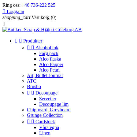
Ring oss:
+46 736-222 525

Logga in
shopping_cart
Varukorg
(0)



Produkter


Alcohol ink
Färg pack
Alco flaska
Alco Papper
Alco Pearl
Art, Bullet Journal
ATC
Brusho


Decoupage
Servetter
Decoupage lim
Chipboard, Greyboard
Grunge Collection


Cardstock
Våra egna
Linen