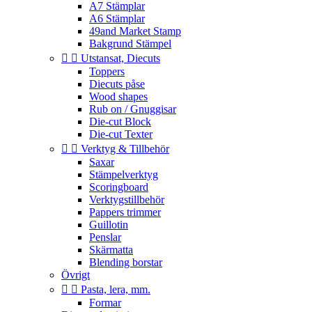
A7 Stämplar
A6 Stämplar
49and Market Stamp
Bakgrund Stämpel


Utstansat, Diecuts
Toppers
Diecuts påse
Wood shapes
Rub on / Gnuggisar
Die-cut Block
Die-cut Texter


Verktyg & Tillbehör
Saxar
Stämpelverktyg
Scoringboard
Verktygstillbehör
Pappers trimmer
Guillotin
Penslar
Skärmatta
Blending borstar
Övrigt


Pasta, lera, mm.
Formar