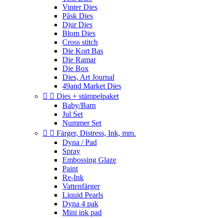
Vinter Dies
Påsk Dies
Djur Dies
Blom Dies
Cross stitch
Die Kort Bas
Die Ramar
Die Box
Dies, Art Journal
49and Market Dies


Dies + stämpelpaket
Baby/Barn
Jul Set
Nummer Set


Färger, Distress, Ink, mm.
Dyna / Pad
Spray
Embossing Glaze
Paint
Re-Ink
Vattenfärger
Liquid Pearls
Dyna 4 pak
Mini ink pad