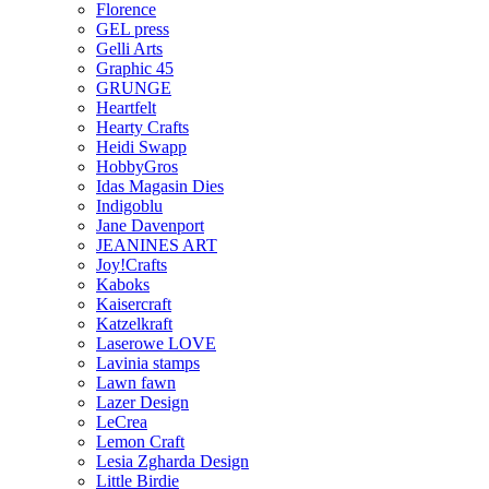
Florence
GEL press
Gelli Arts
Graphic 45
GRUNGE
Heartfelt
Hearty Crafts
Heidi Swapp
HobbyGros
Idas Magasin Dies
Indigoblu
Jane Davenport
JEANINES ART
Joy!Crafts
Kaboks
Kaisercraft
Katzelkraft
Laserowe LOVE
Lavinia stamps
Lawn fawn
Lazer Design
LeCrea
Lemon Craft
Lesia Zgharda Design
Little Birdie