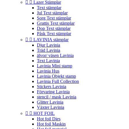


Lazer Stämplar
Text stämplar
Jul Text stämplar
Sorg Text stämplar
Grattis Text stämplar
Dop Text stämplar
Påsk Text stämplar


LAVINIA stämplar
Djur Lavinia
Träd Lavinia
älvor/ väsen Lavinia
Text Lavinia
Lavinia Mini stamp
Lavinia Hus
Lavinia Objekt stamp
Lavinia Full Collection
Stickers Lavinia
Förvaring Lavinia
stencil / mask Lavinia
Glitter Lavinia
Växter Lavinia


HOT FOIL
Hot foil Dies
Hot foil Maskin