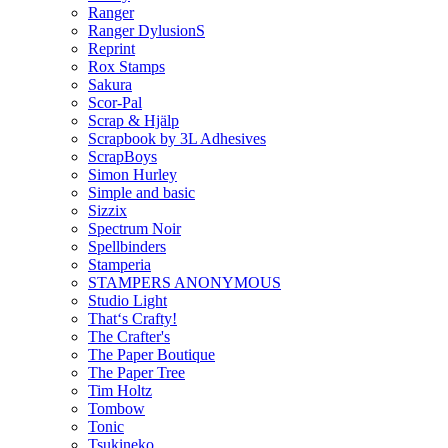
Ranger
Ranger DylusionS
Reprint
Rox Stamps
Sakura
Scor-Pal
Scrap & Hjälp
Scrapbook by 3L Adhesives
ScrapBoys
Simon Hurley
Simple and basic
Sizzix
Spectrum Noir
Spellbinders
Stamperia
STAMPERS ANONYMOUS
Studio Light
That‘s Crafty!
The Crafter's
The Paper Boutique
The Paper Tree
Tim Holtz
Tombow
Tonic
Tsukineko