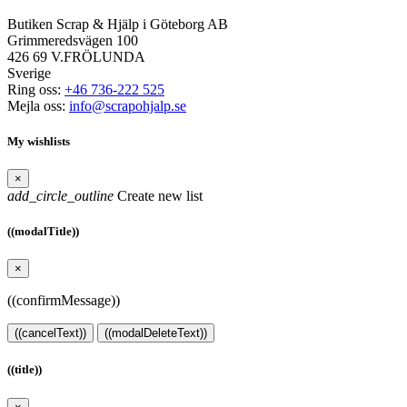
Butiken Scrap & Hjälp i Göteborg AB
Grimmeredsvägen 100
426 69 V.FRÖLUNDA
Sverige
Ring oss:
+46 736-222 525
Mejla oss:
info@scrapohjalp.se
My wishlists
×
add_circle_outline
Create new list
((modalTitle))
×
((confirmMessage))
((cancelText))
((modalDeleteText))
((title))