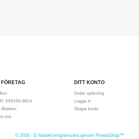
 FÖRETAG
DITT KONTO
lkor
Order spårning
R: 559150-9814
Logga in
a Butiken
Skapa konto
ta oss
© 2026 - E-handel programvara genom PrestaShop™