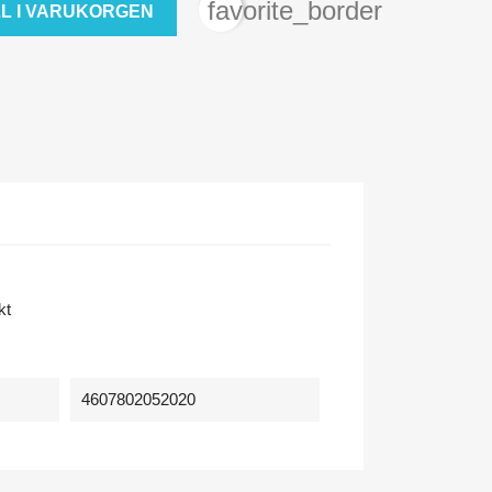
favorite_border
LL I VARUKORGEN
kt
4607802052020