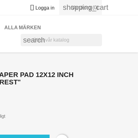
shopping_cart

Varukorg
(0)
Logga in
ALLA MÄRKEN
search
APER PAD 12X12 INCH
OREST"
digt