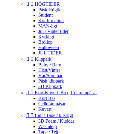


HÖGTIDER
Påsk Högtid
Student
Konfirmation
MAN-ligt
Jul / Vinter tider
Kyrkligt
Bröllop
Halloween
JUL TIDER


Klippark
Baby / Barn
Höst/Vinter
Vår/Sommar
Påsk klippark
3D Klippark


Kort-Kuvert, Box, Cellofanpåsar
Kort Bas
Cellofan påsar
Kuvert


Lim / Tape / klistrigt
3D Foam / Kuddar
Washitejp
Tape / Tejp