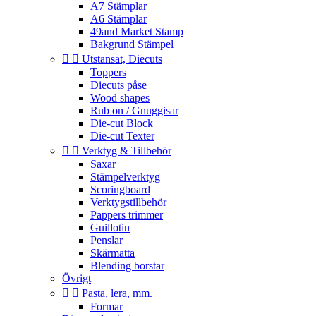
A7 Stämplar
A6 Stämplar
49and Market Stamp
Bakgrund Stämpel


Utstansat, Diecuts
Toppers
Diecuts påse
Wood shapes
Rub on / Gnuggisar
Die-cut Block
Die-cut Texter


Verktyg & Tillbehör
Saxar
Stämpelverktyg
Scoringboard
Verktygstillbehör
Pappers trimmer
Guillotin
Penslar
Skärmatta
Blending borstar
Övrigt


Pasta, lera, mm.
Formar