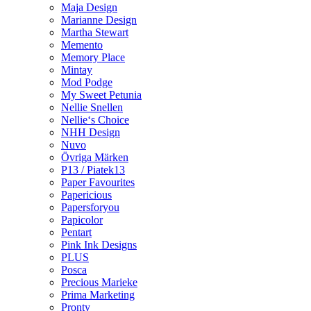
Maja Design
Marianne Design
Martha Stewart
Memento
Memory Place
Mintay
Mod Podge
My Sweet Petunia
Nellie Snellen
Nellie‘s Choice
NHH Design
Nuvo
Övriga Märken
P13 / Piatek13
Paper Favourites
Papericious
Papersforyou
Papicolor
Pentart
Pink Ink Designs
PLUS
Posca
Precious Marieke
Prima Marketing
Pronty