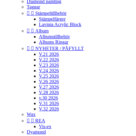
Diamond painting
Taggar


Stämpeltillbehör
Stämpelfärger
Lavinia Acrylic Block


Album
Albumstillbehör
Albums Ringar


NYHETER / PÅFYLLT
V.21 2026
V.22 2026
V.23 2026
V.24 2026
V.25 2026
V.26 2026
V.27 2026
V.28 2026
v.30 2026
V.31 2026
V.32 2026
Wax


REA
Vis-ex
Dyamond