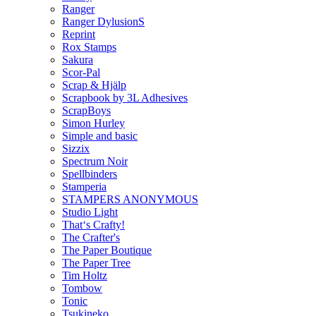
Ranger
Ranger DylusionS
Reprint
Rox Stamps
Sakura
Scor-Pal
Scrap & Hjälp
Scrapbook by 3L Adhesives
ScrapBoys
Simon Hurley
Simple and basic
Sizzix
Spectrum Noir
Spellbinders
Stamperia
STAMPERS ANONYMOUS
Studio Light
That‘s Crafty!
The Crafter's
The Paper Boutique
The Paper Tree
Tim Holtz
Tombow
Tonic
Tsukineko