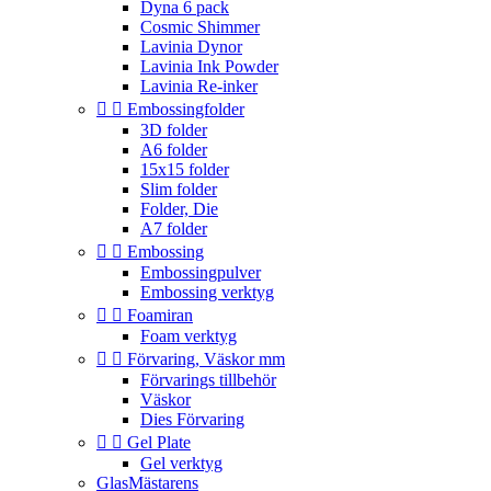
Dyna 6 pack
Cosmic Shimmer
Lavinia Dynor
Lavinia Ink Powder
Lavinia Re-inker


Embossingfolder
3D folder
A6 folder
15x15 folder
Slim folder
Folder, Die
A7 folder


Embossing
Embossingpulver
Embossing verktyg


Foamiran
Foam verktyg


Förvaring, Väskor mm
Förvarings tillbehör
Väskor
Dies Förvaring


Gel Plate
Gel verktyg
GlasMästarens