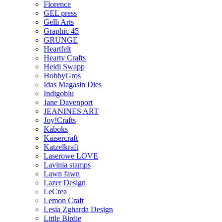
Florence
GEL press
Gelli Arts
Graphic 45
GRUNGE
Heartfelt
Hearty Crafts
Heidi Swapp
HobbyGros
Idas Magasin Dies
Indigoblu
Jane Davenport
JEANINES ART
Joy!Crafts
Kaboks
Kaisercraft
Katzelkraft
Laserowe LOVE
Lavinia stamps
Lawn fawn
Lazer Design
LeCrea
Lemon Craft
Lesia Zgharda Design
Little Birdie