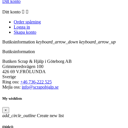
Ditt konto
Ditt konto


Order spårning
Logga in
Skapa konto
Butiksinformation
keyboard_arrow_down
keyboard_arrow_up
Butiksinformation
Butiken Scrap & Hjälp i Göteborg AB
Grimmeredsvägen 100
426 69 V.FRÖLUNDA
Sverige
Ring oss:
+46 736-222 525
Mejla oss:
info@scrapohjalp.se
My wishlists
×
add_circle_outline
Create new list
((title))