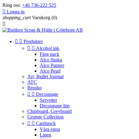
Ring oss:
+46 736-222 525

Logga in
shopping_cart
Varukorg
(0)



Produkter


Alcohol ink
Färg pack
Alco flaska
Alco Papper
Alco Pearl
Art, Bullet Journal
ATC
Brusho


Decoupage
Servetter
Decoupage lim
Chipboard, Greyboard
Grunge Collection


Cardstock
Våra egna
Linen