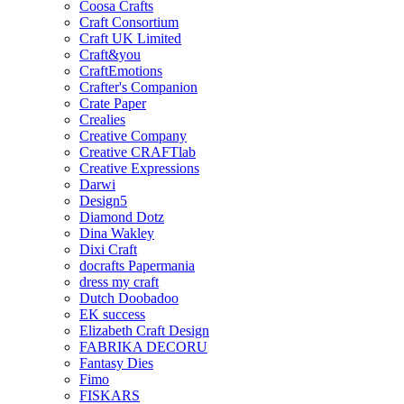
Coosa Crafts
Craft Consortium
Craft UK Limited
Craft&you
CraftEmotions
Crafter's Companion
Crate Paper
Crealies
Creative Company
Creative CRAFTlab
Creative Expressions
Darwi
Design5
Diamond Dotz
Dina Wakley
Dixi Craft
docrafts Papermania
dress my craft
Dutch Doobadoo
EK success
Elizabeth Craft Design
FABRIKA DECORU
Fantasy Dies
Fimo
FISKARS