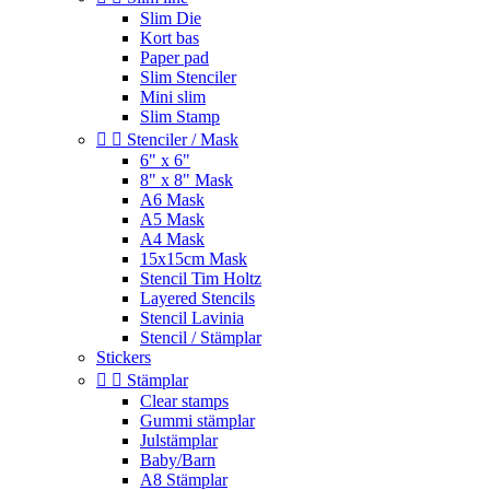
Slim Die
Kort bas
Paper pad
Slim Stenciler
Mini slim
Slim Stamp


Stenciler / Mask
6" x 6"
8" x 8" Mask
A6 Mask
A5 Mask
A4 Mask
15x15cm Mask
Stencil Tim Holtz
Layered Stencils
Stencil Lavinia
Stencil / Stämplar
Stickers


Stämplar
Clear stamps
Gummi stämplar
Julstämplar
Baby/Barn
A8 Stämplar