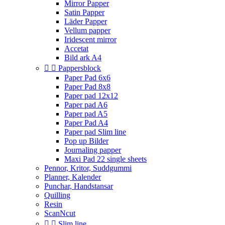
Mirror Papper
Satin Papper
Läder Papper
Vellum papper
Iridescent mirror
Accetat
Bild ark A4


Pappersblock
Paper Pad 6x6
Paper Pad 8x8
Paper pad 12x12
Paper pad A6
Paper pad A5
Paper Pad A4
Paper pad Slim line
Pop up Bilder
Journaling papper
Maxi Pad 22 single sheets
Pennor, Kritor, Suddgummi
Planner, Kalender
Punchar, Handstansar
Quilling
Resin
ScanNcut


Slim line