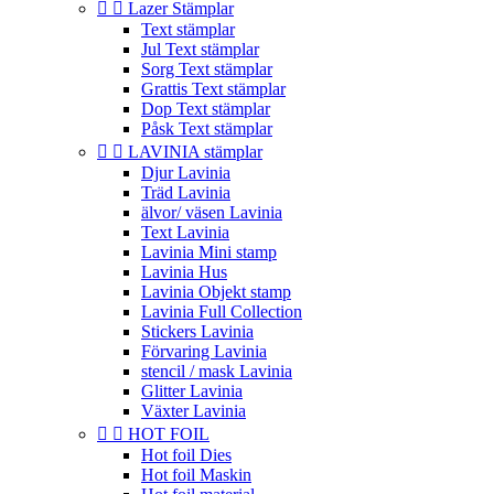


Lazer Stämplar
Text stämplar
Jul Text stämplar
Sorg Text stämplar
Grattis Text stämplar
Dop Text stämplar
Påsk Text stämplar


LAVINIA stämplar
Djur Lavinia
Träd Lavinia
älvor/ väsen Lavinia
Text Lavinia
Lavinia Mini stamp
Lavinia Hus
Lavinia Objekt stamp
Lavinia Full Collection
Stickers Lavinia
Förvaring Lavinia
stencil / mask Lavinia
Glitter Lavinia
Växter Lavinia


HOT FOIL
Hot foil Dies
Hot foil Maskin