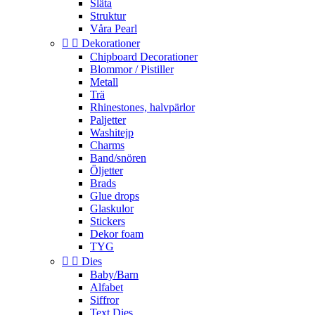
Släta
Struktur
Våra Pearl


Dekorationer
Chipboard Decorationer
Blommor / Pistiller
Metall
Trä
Rhinestones, halvpärlor
Paljetter
Washitejp
Charms
Band/snören
Öljetter
Brads
Glue drops
Glaskulor
Stickers
Dekor foam
TYG


Dies
Baby/Barn
Alfabet
Siffror
Text Dies