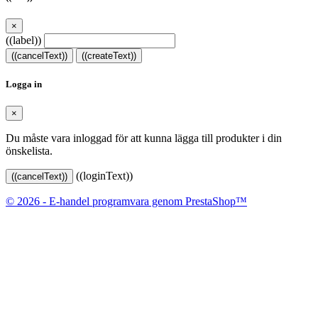
×
((label))
((cancelText))
((createText))
Logga in
×
Du måste vara inloggad för att kunna lägga till produkter i din
önskelista.
((loginText))
((cancelText))
© 2026 - E-handel programvara genom PrestaShop™