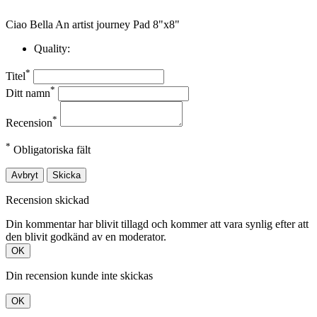
Ciao Bella An artist journey Pad 8"x8"
Quality:
*
Titel
*
Ditt namn
*
Recension
*
Obligatoriska fält
Avbryt
Skicka
Recension skickad
Din kommentar har blivit tillagd och kommer att vara synlig efter att
den blivit godkänd av en moderator.
OK
Din recension kunde inte skickas
OK