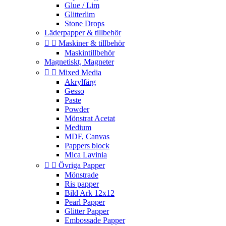
Glue / Lim
Glitterlim
Stone Drops
Läderpapper & tillbehör


Maskiner & tillbehör
Maskintillbehör
Magnetiskt, Magneter


Mixed Media
Akrylfärg
Gesso
Paste
Powder
Mönstrat Acetat
Medium
MDF, Canvas
Pappers block
Mica Lavinia


Övriga Papper
Mönstrade
Ris papper
Bild Ark 12x12
Pearl Papper
Glitter Papper
Embossade Papper