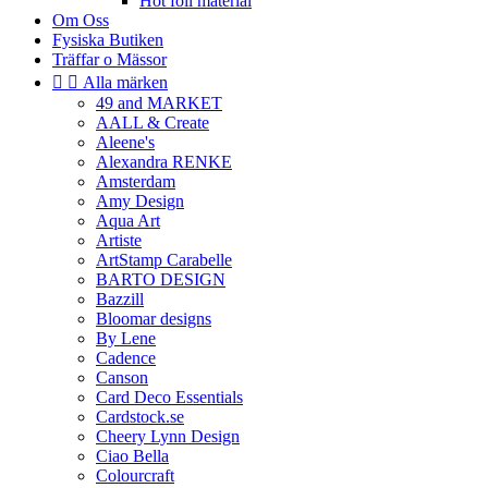
Hot foil material
Om Oss
Fysiska Butiken
Träffar o Mässor


Alla märken
49 and MARKET
AALL & Create
Aleene's
Alexandra RENKE
Amsterdam
Amy Design
Aqua Art
Artiste
ArtStamp Carabelle
BARTO DESIGN
Bazzill
Bloomar designs
By Lene
Cadence
Canson
Card Deco Essentials
Cardstock.se
Cheery Lynn Design
Ciao Bella
Colourcraft