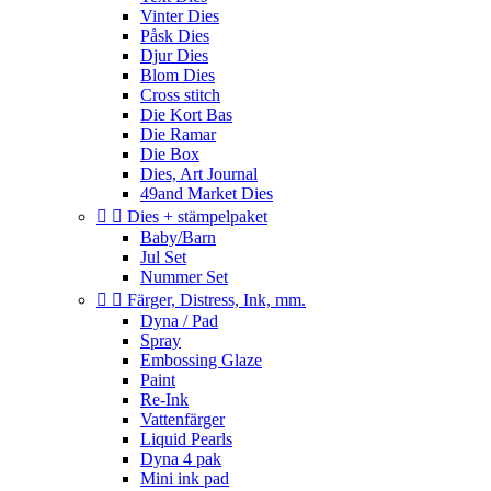
Vinter Dies
Påsk Dies
Djur Dies
Blom Dies
Cross stitch
Die Kort Bas
Die Ramar
Die Box
Dies, Art Journal
49and Market Dies


Dies + stämpelpaket
Baby/Barn
Jul Set
Nummer Set


Färger, Distress, Ink, mm.
Dyna / Pad
Spray
Embossing Glaze
Paint
Re-Ink
Vattenfärger
Liquid Pearls
Dyna 4 pak
Mini ink pad