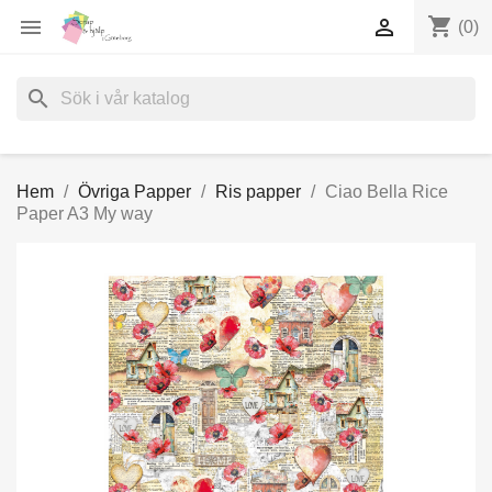
shopping_cart


(0)
search
Hem
Övriga Papper
Ris papper
Ciao Bella Rice
Paper A3 My way