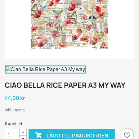
CIAO BELLA RICE PAPER A3 MY WAY
44,00 kr
Inkl. moms
Kvantitet

favorite_border
LÄGG TILL I VARUKORGEN